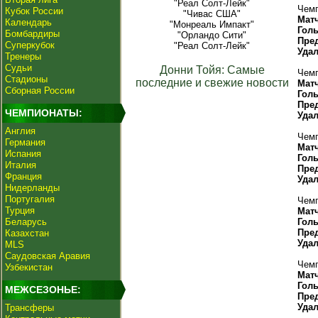
"Реал Солт-Лейк"
Чемп
Кубок России
"Чивас США"
Мат
Календарь
"Монреаль Импакт"
Гол
Бомбардиры
"Орландо Сити"
Пре
Суперкубок
"Реал Солт-Лейк"
Уда
Тренеры
Судьи
Донни Тойя: Самые
Чемп
Стадионы
последние и свежие новости
Мат
Сборная России
Гол
Пре
ЧЕМПИОНАТЫ:
Уда
Англия
Чемп
Германия
Мат
Испания
Гол
Италия
Пре
Франция
Уда
Нидерланды
Португалия
Чемп
Турция
Мат
Беларусь
Гол
Пре
Казахстан
Уда
MLS
Саудовская Аравия
Чемп
Узбекистан
Мат
Гол
МЕЖСЕЗОНЬЕ:
Пре
Уда
Трансферы