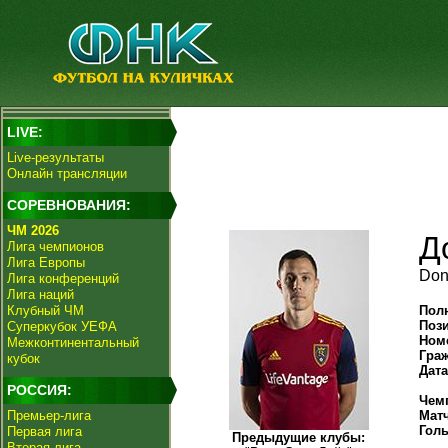
LIVE:
Live-результаты
Онлайн трансляции
СОРЕВНОВАНИЯ:
ЧМ 2026
Д
Лига чемпионов
Лига Европы
Don
Лига конференций
Лига наций
Клубный ЧМ
Пол
Поз
Суперкубок УЕФА
Ном
Межконтинентальный
Гра
кубок
Дат
РОССИЯ:
Чем
Премьер-лига
Мат
Гол
Первая лига
Предыдущие клубы:
Вторая лига