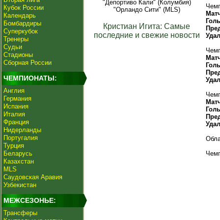
"Депортиво Кали" (Колумбия)
Чемп
Кубок России
"Орландо Сити" (MLS)
Мат
Календарь
Гол
Бомбардиры
Кристиан Игита: Самые
Пре
Суперкубок
последние и свежие новости
Уда
Тренеры
Судьи
Чемп
Стадионы
Мат
Сборная России
Гол
Пре
ЧЕМПИОНАТЫ:
Уда
Англия
Чемп
Германия
Мат
Испания
Гол
Италия
Пре
Франция
Уда
Нидерланды
Португалия
Обла
Турция
Беларусь
Чемп
Казахстан
MLS
Саудовская Аравия
Узбекистан
МЕЖСЕЗОНЬЕ:
Трансферы