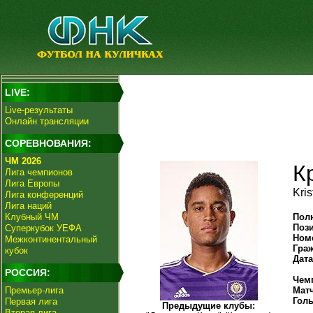
LIVE:
Live-результаты
Онлайн трансляции
СОРЕВНОВАНИЯ:
ЧМ 2026
К
Лига чемпионов
Лига Европы
Kris
Лига конференций
Лига наций
Клубный ЧМ
Пол
Поз
Суперкубок УЕФА
Ном
Межконтинентальный
Гра
кубок
Дат
РОССИЯ:
Чем
Премьер-лига
Мат
Гол
Первая лига
Предыдущие клубы:
Вторая лига