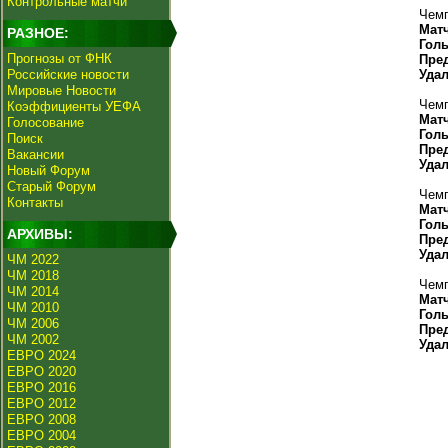
Контрольные матчи
Чемп
Мат
РАЗНОЕ:
Гол
Прогнозы от ФНК
Пре
Российские новости
Уда
Мировые Новости
Чемп
Коэффициенты УЕФА
Мат
Голосование
Гол
Поиск
Пре
Вакансии
Уда
Новый Форум
Старый Форум
Чемп
Контакты
Мат
Гол
АРХИВЫ:
Пре
Уда
ЧМ 2022
ЧМ 2018
Чемп
ЧМ 2014
Мат
ЧМ 2010
Гол
ЧМ 2006
Пре
ЧМ 2002
Уда
ЕВРО 2024
ЕВРО 2020
ЕВРО 2016
ЕВРО 2012
ЕВРО 2008
ЕВРО 2004