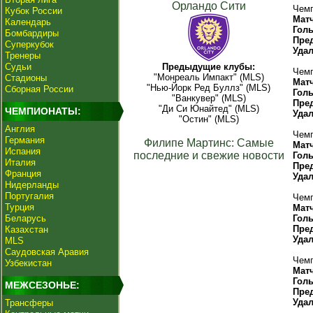
Орландо Сити
Чемп
Кубок России
Мат
Календарь
Гол
Бомбардиры
Пре
Суперкубок
Уда
Тренеры
Судьи
Предыдущие клубы:
Чемп
"Монреаль Импакт" (MLS)
Стадионы
Мат
"Нью-Йорк Ред Буллз" (MLS)
Сборная России
Гол
"Ванкувер" (MLS)
Пре
"Ди Си Юнайтед" (MLS)
ЧЕМПИОНАТЫ:
Уда
"Остин" (MLS)
Англия
Чемп
Германия
Филипе Мартинс: Самые
Мат
Испания
последние и свежие новости
Гол
Италия
Пре
Франция
Уда
Нидерланды
Португалия
Чемп
Турция
Мат
Беларусь
Гол
Пре
Казахстан
Уда
MLS
Саудовская Аравия
Чемп
Узбекистан
Мат
Гол
МЕЖСЕЗОНЬЕ:
Пре
Уда
Трансферы