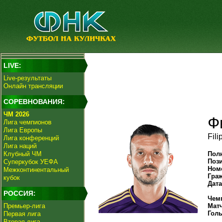
LIVE:
Live-результаты
Онлайн трансляции
СОРЕВНОВАНИЯ:
ЧМ 2026
Ф
Лига чемпионов
Лига Европы
Fili
Лига конференций
Лига наций
Клубный ЧМ
Пол
Поз
Суперкубок УЕФА
Ном
Межконтинентальный
Гра
кубок
Дат
РОССИЯ:
Чем
Премьер-лига
Мат
Гол
Первая лига
Вторая лига