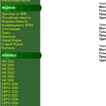
Контрольные матчи
Чемп
Мат
РАЗНОЕ:
Гол
Прогнозы от ФНК
Пре
Российские новости
Уда
Мировые Новости
Чемп
Коэффициенты УЕФА
Мат
Голосование
Гол
Поиск
Пре
Вакансии
Уда
Новый Форум
Старый Форум
Чемп
Контакты
Мат
Гол
АРХИВЫ:
Пре
Уда
ЧМ 2022
ЧМ 2018
ЧМ 2014
ЧМ 2010
ЧМ 2006
ЧМ 2002
ЕВРО 2024
ЕВРО 2020
ЕВРО 2016
ЕВРО 2012
ЕВРО 2008
ЕВРО 2004