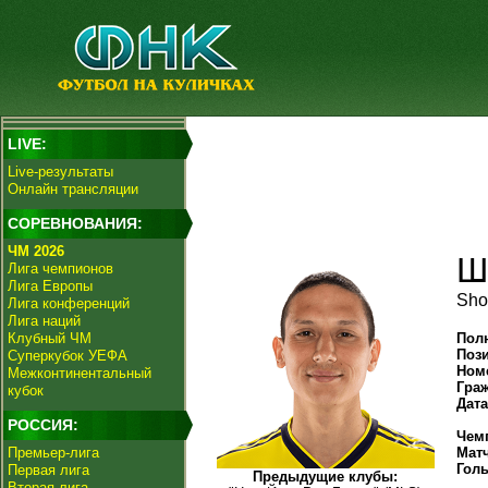
LIVE:
Live-результаты
Онлайн трансляции
СОРЕВНОВАНИЯ:
ЧМ 2026
Ш
Лига чемпионов
Лига Европы
Sho
Лига конференций
Лига наций
Клубный ЧМ
Пол
Поз
Суперкубок УЕФА
Ном
Межконтинентальный
Гра
кубок
Дат
РОССИЯ:
Чем
Премьер-лига
Мат
Гол
Первая лига
Предыдущие клубы:
Вторая лига