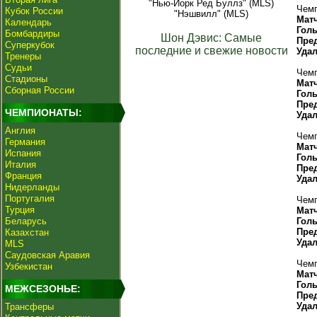
"Нью-Йорк Ред Буллз" (MLS)
Чемп
Кубок России
"Нэшвилл" (MLS)
Мат
Календарь
Гол
Бомбардиры
Шон Дэвис: Самые
Пре
Суперкубок
последние и свежие новости
Уда
Тренеры
Судьи
Чемп
Стадионы
Мат
Сборная России
Гол
Пре
ЧЕМПИОНАТЫ:
Уда
Англия
Чемп
Германия
Мат
Испания
Гол
Италия
Пре
Франция
Уда
Нидерланды
Португалия
Чемп
Турция
Мат
Беларусь
Гол
Пре
Казахстан
Уда
MLS
Саудовская Аравия
Чемп
Узбекистан
Мат
Гол
МЕЖСЕЗОНЬЕ:
Пре
Уда
Трансферы