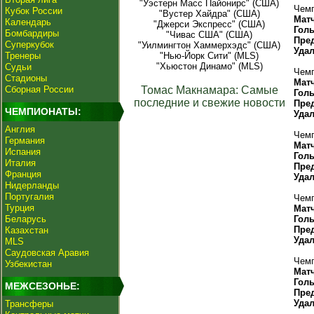
"Уэстерн Масс Пайонирс" (США)
Чемп
Кубок России
"Вустер Хайдра" (США)
Мат
Календарь
"Джерси Экспресс" (США)
Гол
Бомбардиры
"Чивас США" (США)
Пре
Суперкубок
"Уилмингтон Хаммерхэдс" (США)
Уда
Тренеры
"Нью-Йорк Сити" (MLS)
"Хьюстон Динамо" (MLS)
Судьи
Чемп
Стадионы
Мат
Сборная России
Томас Макнамара: Самые
Гол
последние и свежие новости
Пре
ЧЕМПИОНАТЫ:
Уда
Англия
Чемп
Германия
Мат
Испания
Гол
Италия
Пре
Франция
Уда
Нидерланды
Португалия
Чемп
Турция
Мат
Беларусь
Гол
Пре
Казахстан
Уда
MLS
Саудовская Аравия
Чемп
Узбекистан
Мат
Гол
МЕЖСЕЗОНЬЕ:
Пре
Уда
Трансферы