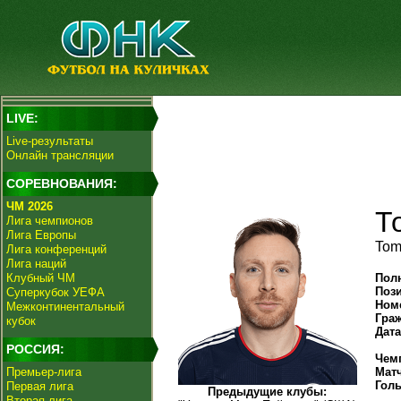
LIVE:
Live-результаты
Онлайн трансляции
СОРЕВНОВАНИЯ:
ЧМ 2026
Т
Лига чемпионов
Лига Европы
Tom
Лига конференций
Лига наций
Клубный ЧМ
Пол
Поз
Суперкубок УЕФА
Ном
Межконтинентальный
Гра
кубок
Дат
РОССИЯ:
Чем
Премьер-лига
Мат
Гол
Первая лига
Предыдущие клубы:
Вторая лига