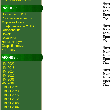
Контрольные матчи
Чемп
Мат
РАЗНОЕ:
Гол
Прогнозы от ФНК
Пре
Российские новости
Уда
Мировые Новости
Чемп
Коэффициенты УЕФА
Мат
Голосование
Гол
Поиск
Пре
Вакансии
Уда
Новый Форум
Старый Форум
Чемп
Контакты
Мат
Гол
АРХИВЫ:
Пре
Уда
ЧМ 2022
ЧМ 2018
Чемп
ЧМ 2014
Мат
ЧМ 2010
Гол
ЧМ 2006
Пре
ЧМ 2002
Уда
ЕВРО 2024
ЕВРО 2020
ЕВРО 2016
ЕВРО 2012
ЕВРО 2008
ЕВРО 2004