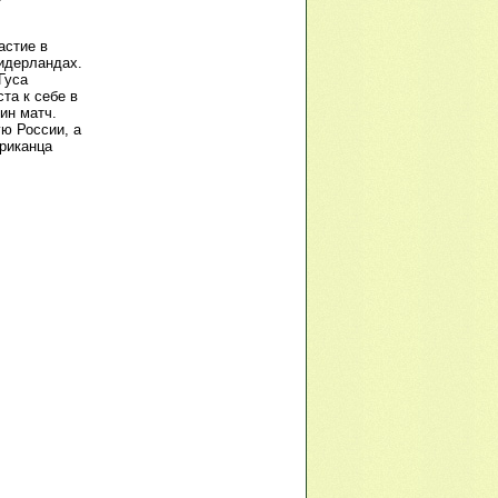
астие в
идерландах.
Гуса
та к себе в
ин матч.
ю России, а
риканца