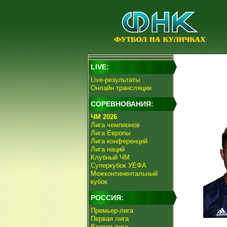
LIVE:
Live-результаты
Онлайн трансляции
СОРЕВНОВАНИЯ:
ЧМ 2026
Лига чемпионов
Лига Европы
Лига конференций
Лига наций
Клубный ЧМ
Суперкубок УЕФА
Межконтинентальный
кубок
РОССИЯ:
Премьер-лига
Первая лига
Вторая лига