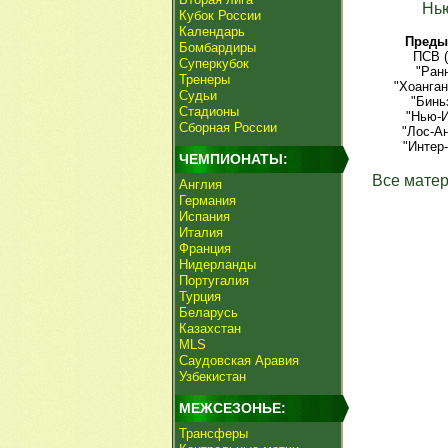
Нь
Кубок России
Календарь
Преды
Бомбардиры
ПСВ 
Суперкубок
"Ран
Тренеры
"Хоанган
Судьи
"Бинь
Стадионы
"Нью-И
Сборная России
"Лос-А
"Интер
ЧЕМПИОНАТЫ:
Все матер
Англия
Германия
Испания
Италия
Франция
Нидерланды
Португалия
Турция
Беларусь
Казахстан
MLS
Саудовская Аравия
Узбекистан
МЕЖСЕЗОНЬЕ:
Трансферы