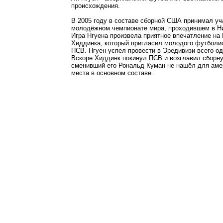
происхождения.
В 2005 году в составе сборной США принимал уч
молодёжном чемпионате мира, проходившем в Н
Игра Нгуена произвела приятное впечатление на 
Хиддинка, который пригласил молодого футболис
ПСВ. Нгуен успел провести в Эредивизи всего од
Вскоре Хиддинк покинул ПСВ и возглавил сборну
сменивший его Рональд Куман не нашёл для аме
места в основном составе.