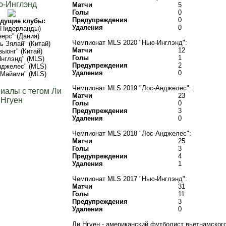
ю-Инглэнд
Матчи
5
Голы
0
Предупреждения
0
дущие клубы:
Удаления
0
(Нидерланды)
нерс" (Дания)
Чемпионат MLS 2020 "Нью-Инглэнд":
ь Зялай" (Китай)
Матчи
12
зыонг" (Китай)
Голы
1
нглэнд" (MLS)
Предупреждения
2
нджелес" (MLS)
Удаления
0
-Майами" (MLS)
Чемпионат MLS 2019 "Лос-Анджелес":
иалы с тегом Ли
Матчи
23
Нгуен
Голы
0
Предупреждения
3
Удаления
0
Чемпионат MLS 2018 "Лос-Анджелес":
Матчи
25
Голы
3
Предупреждения
4
Удаления
1
Чемпионат MLS 2017 "Нью-Инглэнд":
Матчи
31
Голы
11
Предупреждения
3
Удаления
0
Ли Нгуен - американский футболист вьетнамског