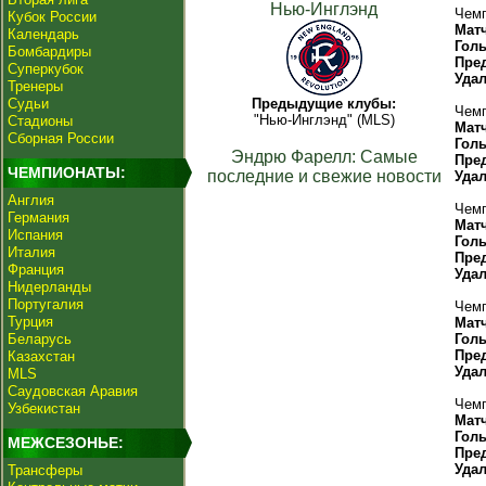
Нью-Инглэнд
Чемп
Кубок России
Мат
Календарь
Гол
Бомбардиры
Пре
Суперкубок
Уда
Тренеры
Судьи
Предыдущие клубы:
Чемп
"Нью-Инглэнд" (MLS)
Стадионы
Мат
Сборная России
Гол
Эндрю Фарелл: Самые
Пре
ЧЕМПИОНАТЫ:
последние и свежие новости
Уда
Англия
Чемп
Германия
Мат
Испания
Гол
Италия
Пре
Франция
Уда
Нидерланды
Португалия
Чемп
Турция
Мат
Беларусь
Гол
Пре
Казахстан
Уда
MLS
Саудовская Аравия
Чемп
Узбекистан
Мат
Гол
МЕЖСЕЗОНЬЕ:
Пре
Уда
Трансферы