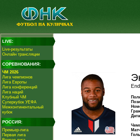
LIVE:
Live-результаты
Онлайн трансляции
СОРЕВНОВАНИЯ:
ЧМ 2026
Э
Лига чемпионов
Лига Европы
End
Лига конференций
Лига наций
Клубный ЧМ
Пол
Поз
Суперкубок УЕФА
Ном
Межконтинентальный
Гра
кубок
Дат
РОССИЯ:
Чем
Премьер-лига
Мат
Гол
Первая лига
Вторая лига