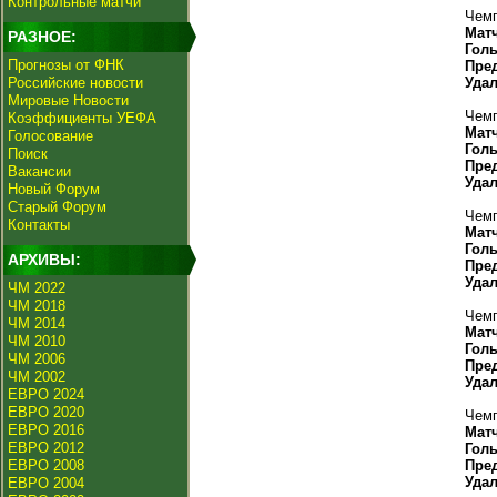
Контрольные матчи
Чемп
Мат
РАЗНОЕ:
Гол
Прогнозы от ФНК
Пре
Российские новости
Уда
Мировые Новости
Чемп
Коэффициенты УЕФА
Мат
Голосование
Гол
Поиск
Пре
Вакансии
Уда
Новый Форум
Старый Форум
Чемп
Контакты
Мат
Гол
АРХИВЫ:
Пре
Уда
ЧМ 2022
ЧМ 2018
Чемп
ЧМ 2014
Мат
ЧМ 2010
Гол
ЧМ 2006
Пре
ЧМ 2002
Уда
ЕВРО 2024
ЕВРО 2020
Чемп
ЕВРО 2016
Мат
ЕВРО 2012
Гол
ЕВРО 2008
Пре
Уда
ЕВРО 2004