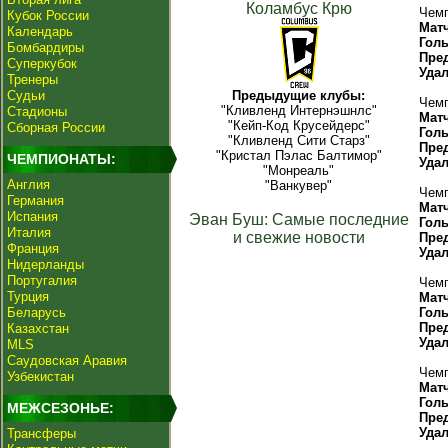
Коламбус Крю
Чемп
Кубок России
Мат
Календарь
Гол
Бомбардиры
Пре
Суперкубок
Уда
Тренеры
Судьи
Предыдущие клубы:
Чемп
"Кливленд Интернэшнлс"
Стадионы
Мат
"Кейп-Код Крусейдерс"
Сборная России
Гол
"Кливленд Сити Старз"
Пре
"Кристал Пэлас Балтимор"
ЧЕМПИОНАТЫ:
Уда
"Монреаль"
Англия
"Ванкувер"
Чемп
Германия
Мат
Испания
Эван Буш: Самые последние
Гол
Италия
и свежие новости
Пре
Франция
Уда
Нидерланды
Португалия
Чемп
Турция
Мат
Беларусь
Гол
Пре
Казахстан
Уда
MLS
Саудовская Аравия
Чемп
Узбекистан
Мат
Гол
МЕЖСЕЗОНЬЕ:
Пре
Уда
Трансферы