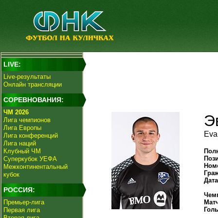
LIVE:
Live-результаты
Онлайн трансляции
СОРЕВНОВАНИЯ:
ЧМ 2026
Э
Лига чемпионов
Лига Европы
Eva
Лига конференций
Лига наций
Клубный ЧМ
Пол
Поз
Суперкубок УЕФА
Ном
Межконтинентальный
Гра
кубок
Дат
РОССИЯ:
Чем
Премьер-лига
Мат
Гол
Первая лига
Вторая лига