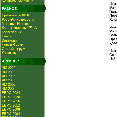
Контрольные матчи
Чемп
Мат
РАЗНОЕ:
Гол
Прогнозы от ФНК
Пре
Российские новости
Уда
Мировые Новости
Чемп
Коэффициенты УЕФА
Мат
Голосование
Гол
Поиск
Пре
Вакансии
Уда
Новый Форум
Старый Форум
Чемп
Контакты
Обла
Побе
АРХИВЫ:
ЧМ 2022
ЧМ 2018
ЧМ 2014
ЧМ 2010
ЧМ 2006
ЧМ 2002
ЕВРО 2024
ЕВРО 2020
ЕВРО 2016
ЕВРО 2012
ЕВРО 2008
ЕВРО 2004