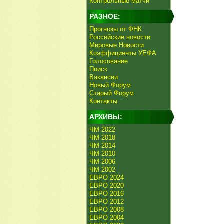
Контрольные матчи
РАЗНОЕ:
Прогнозы от ФНК
Российские новости
Мировые Новости
Коэффициенты УЕФА
Голосование
Поиск
Вакансии
Новый Форум
Старый Форум
Контакты
АРХИВЫ:
ЧМ 2022
ЧМ 2018
ЧМ 2014
ЧМ 2010
ЧМ 2006
ЧМ 2002
ЕВРО 2024
ЕВРО 2020
ЕВРО 2016
ЕВРО 2012
ЕВРО 2008
ЕВРО 2004