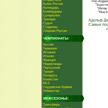
"Лос-Андже
Кубок России
"Хьюсто
Календарь
"Интер
Бомбардиры
"Нью-И
Суперкубок
Тренеры
Адольф Дж
Судьи
Самые пос
Стадионы
Сборная России
ЧЕМПИОНАТЫ:
Англия
Германия
Испания
Италия
Франция
Нидерланды
Португалия
Турция
Беларусь
Казахстан
MLS
Саудовская Аравия
Узбекистан
МЕЖСЕЗОНЬЕ:
Трансферы