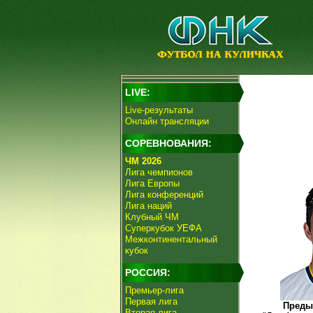
LIVE:
Live-результаты
Онлайн трансляции
СОРЕВНОВАНИЯ:
ЧМ 2026
Лига чемпионов
Лига Европы
Лига конференций
Лига наций
Клубный ЧМ
Суперкубок УЕФА
Межконтинентальный
кубок
РОССИЯ:
Премьер-лига
Первая лига
Преды
Вторая лига