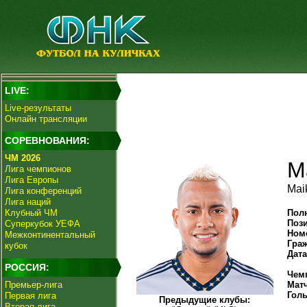
LIVE:
Live-результаты
Онлайн трансляции
СОРЕВНОВАНИЯ:
ЧМ 2026
М
Лига чемпионов
Лига Европы
Maik
Лига конференций
Лига наций
Клубный ЧМ
Пол
Поз
Суперкубок УЕФА
Ном
Межконтинентальный
Гра
кубок
Дат
РОССИЯ:
Чем
Премьер-лига
Мат
Гол
Первая лига
Предыдущие клубы:
Вторая лига