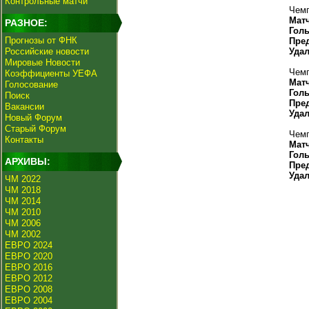
Контрольные матчи
Чемп
Мат
РАЗНОЕ:
Гол
Прогнозы от ФНК
Пре
Российские новости
Уда
Мировые Новости
Чемп
Коэффициенты УЕФА
Мат
Голосование
Гол
Поиск
Пре
Вакансии
Уда
Новый Форум
Старый Форум
Чемп
Контакты
Мат
Гол
АРХИВЫ:
Пре
Уда
ЧМ 2022
ЧМ 2018
ЧМ 2014
ЧМ 2010
ЧМ 2006
ЧМ 2002
ЕВРО 2024
ЕВРО 2020
ЕВРО 2016
ЕВРО 2012
ЕВРО 2008
ЕВРО 2004