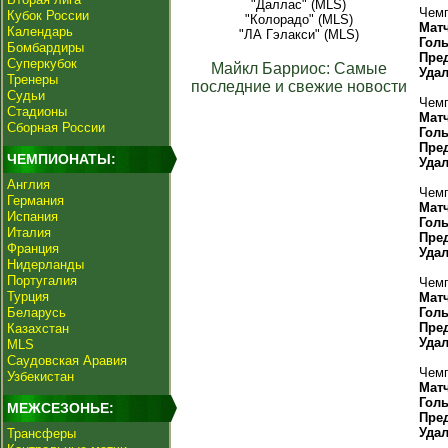
"Даллас" (MLS)
Чемп
Кубок России
"Колорадо" (MLS)
Мат
Календарь
"ЛА Гэлакси" (MLS)
Гол
Бомбардиры
Пре
Суперкубок
Майкл Барриос: Самые
Уда
Тренеры
последние и свежие новости
Судьи
Чемп
Стадионы
Мат
Сборная России
Гол
Пре
ЧЕМПИОНАТЫ:
Уда
Англия
Чемп
Германия
Мат
Испания
Гол
Италия
Пре
Франция
Уда
Нидерланды
Португалия
Чемп
Турция
Мат
Беларусь
Гол
Пре
Казахстан
Уда
MLS
Саудовская Аравия
Чемп
Узбекистан
Мат
Гол
МЕЖСЕЗОНЬЕ:
Пре
Уда
Трансферы