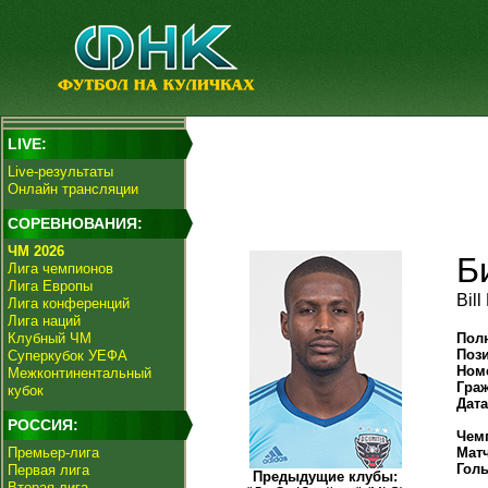
LIVE:
Live-результаты
Онлайн трансляции
СОРЕВНОВАНИЯ:
ЧМ 2026
Б
Лига чемпионов
Лига Европы
Bil
Лига конференций
Лига наций
Клубный ЧМ
Пол
Поз
Суперкубок УЕФА
Ном
Межконтинентальный
Гра
кубок
Дат
РОССИЯ:
Чем
Премьер-лига
Мат
Гол
Первая лига
Предыдущие клубы:
Вторая лига