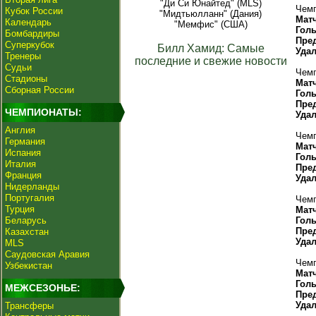
"Ди Си Юнайтед" (MLS)
Чемп
Кубок России
"Мидтьюлланн" (Дания)
Мат
Календарь
"Мемфис" (США)
Гол
Бомбардиры
Пре
Суперкубок
Билл Хамид: Самые
Уда
Тренеры
последние и свежие новости
Судьи
Чемп
Стадионы
Мат
Сборная России
Гол
Пре
ЧЕМПИОНАТЫ:
Уда
Англия
Чемп
Германия
Мат
Испания
Гол
Италия
Пре
Франция
Уда
Нидерланды
Португалия
Чемп
Турция
Мат
Беларусь
Гол
Пре
Казахстан
Уда
MLS
Саудовская Аравия
Чемп
Узбекистан
Мат
Гол
МЕЖСЕЗОНЬЕ:
Пре
Уда
Трансферы