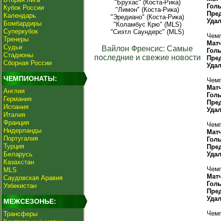
"Брухас" (Коста-Рика)
Гол
Кубок России
"Лимон" (Коста-Рика)
Пре
Календарь
"Эредиано" (Коста-Рика)
Уда
Бомбардиры
"Коламбус Крю" (MLS)
Суперкубок
"Сиэтл Саундерс" (MLS)
Чемп
Тренеры
Мат
Судьи
Вайлон Френсис: Самые
Гол
Стадионы
последние и свежие новости
Пре
Сборная России
Уда
ЧЕМПИОНАТЫ:
Чемп
Мат
Англия
Гол
Германия
Пре
Испания
Уда
Италия
Франция
Чемп
Нидерланды
Мат
Португалия
Гол
Турция
Пре
Беларусь
Уда
Казахстан
Чемп
MLS
Мат
Саудовская Аравия
Гол
Узбекистан
Пре
Уда
МЕЖСЕЗОНЬЕ:
Чемп
Трансферы