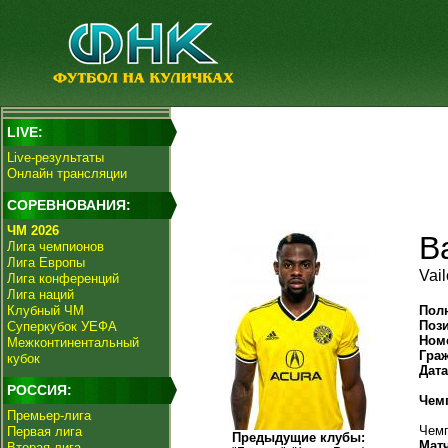
LIVE:
Live-результаты
Онлайн трансляции
СОРЕВНОВАНИЯ:
ЧМ 2026
В
Лига чемпионов
Лига Европы
Vai
Лига конференций
Лига наций
Клубный ЧМ
Пол
Поз
Суперкубок УЕФА
Ном
Межконтинентальный
Гра
кубок
Дат
РОССИЯ:
Чем
Премьер-лига
Чемп
Первая лига
Предыдущие клубы:
Мат
Вторая лига