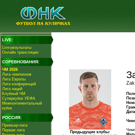
LIVE:
Live-результаты
Онлайн трансляции
СОРЕВНОВАНИЯ:
ЧМ 2026
З
Лига чемпионов
Лига Европы
Zak
Лига конференций
Лига наций
Клубный ЧМ
Пол
Поз
Суперкубок УЕФА
Ном
Межконтинентальный
Гра
кубок
Дат
РОССИЯ:
Чем
Премьер-лига
Чемп
Первая лига
Предыдущие клубы:
Мат
Вторая лига