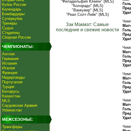
"Филадельфия Юнион" (MLS)
Гол
Кубок России
"Колорадо" (MLS)
Пре
Календарь
"Ванкувер" (MLS)
Уда
Бомбардиры
"Реал Солт-Лейк" (MLS)
Суперкубок
Чемп
Тренеры
Зак Макмат: Самые
Мат
Судьи
последние и свежие новости
Гол
Стадионы
Пре
Сборная России
Уда
ЧЕМПИОНАТЫ:
Чемп
Мат
Англия
Гол
Германия
Пре
Испания
Уда
Италия
Франция
Чемп
Нидерланды
Мат
Португалия
Гол
Турция
Пре
Беларусь
Уда
Казахстан
Чемп
MLS
Мат
Саудовская Аравия
Гол
Узбекистан
Пре
Уда
МЕЖСЕЗОНЬЕ:
Чемп
Трансферы
Мат