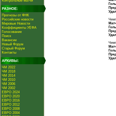
Контрольные матчи
Гол
Пре
РАЗНОЕ:
Уда
Прогнозы от ФНК
Российские новости
Чемп
Мат
Мировые Новости
Гол
Коэффициенты УЕФА
Пре
Голосование
Уда
Поиск
Вакансии
Чемп
Новый Форум
Мат
Старый Форум
Гол
Контакты
Пре
Уда
АРХИВЫ:
ЧМ 2022
ЧМ 2018
ЧМ 2014
ЧМ 2010
ЧМ 2006
ЧМ 2002
ЕВРО 2024
ЕВРО 2020
ЕВРО 2016
ЕВРО 2012
ЕВРО 2008
ЕВРО 2004