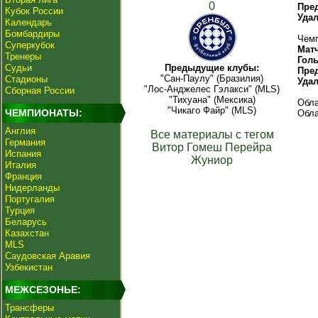
0
Пре
Кубок России
Уда
Календарь
Бомбардиры
Чемп
Суперкубок
Мат
Тренеры
Гол
Судьи
Предыдущие клубы:
Пре
"Сан-Паулу" (Бразилия)
Стадионы
Уда
"Лос-Анджелес Гэлакси" (MLS)
Сборная России
"Тихуана" (Мексика)
Обла
"Чикаго Файр" (MLS)
ЧЕМПИОНАТЫ:
Обла
Англия
Все материалы с тегом
Германия
Витор Гомеш Перейра
Испания
Жуниор
Италия
Франция
Нидерланды
Португалия
Турция
Беларусь
Казахстан
MLS
Саудовская Аравия
Узбекистан
МЕЖСЕЗОНЬЕ:
Трансферы