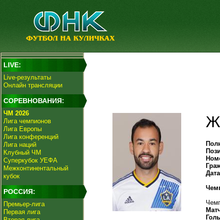
LIVE:
Live-результаты
Онлайн трансляции
СОРЕВНОВАНИЯ:
ЧМ 2026
Ж
Лига чемпионов
Лига Европы
Лига конференций
Пол
Лига наций
Поз
Клубный ЧМ
Ном
Суперкубок УЕФА
Гра
Межконтинентальный
Дат
кубок
Чем
РОССИЯ:
Чемп
Премьер-лига
Мат
Первая лига
Гол
Вторая лига