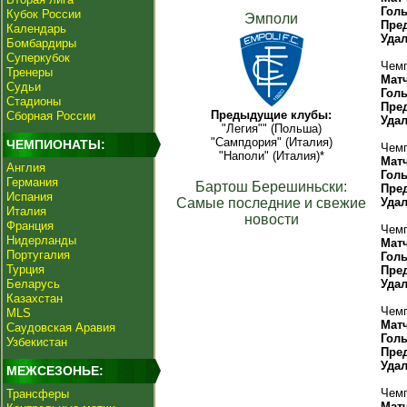
Гол
Кубок России
Эмполи
Пре
Календарь
Уда
Бомбардиры
Суперкубок
Чемп
Тренеры
Мат
Судьи
Гол
Стадионы
Пре
Предыдущие клубы:
Сборная России
Уда
"Легия"" (Польша)
"Сампдория" (Италия)
ЧЕМПИОНАТЫ:
Чемп
"Наполи" (Италия)*
Мат
Англия
Гол
Германия
Бартош Берешиньски:
Пре
Испания
Самые последние и свежие
Уда
Италия
новости
Франция
Чемп
Нидерланды
Мат
Португалия
Гол
Турция
Пре
Беларусь
Уда
Казахстан
Чемп
MLS
Мат
Саудовская Аравия
Гол
Узбекистан
Пре
Уда
МЕЖСЕЗОНЬЕ:
Чемп
Трансферы
Мат