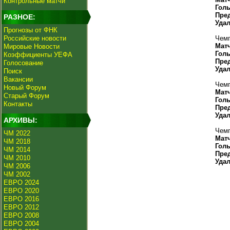
Контрольные матчи
Гол
Пре
РАЗНОЕ:
Уда
Прогнозы от ФНК
Российские новости
Чемп
Мат
Мировые Новости
Гол
Коэффициенты УЕФА
Пре
Голосование
Уда
Поиск
Вакансии
Чемп
Новый Форум
Мат
Старый Форум
Гол
Контакты
Пре
Уда
АРХИВЫ:
Чемп
ЧМ 2022
Мат
ЧМ 2018
Гол
ЧМ 2014
Пре
ЧМ 2010
Уда
ЧМ 2006
ЧМ 2002
ЕВРО 2024
ЕВРО 2020
ЕВРО 2016
ЕВРО 2012
ЕВРО 2008
ЕВРО 2004