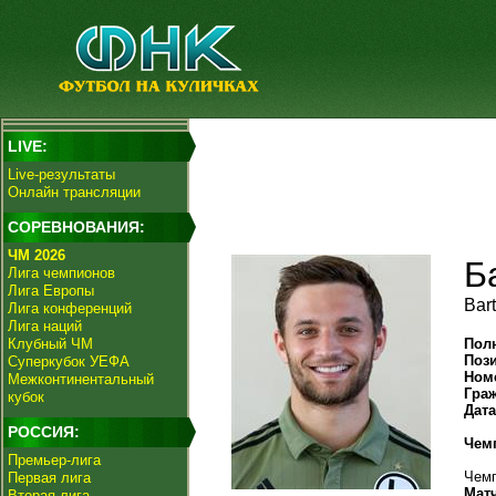
LIVE:
Live-результаты
Онлайн трансляции
СОРЕВНОВАНИЯ:
ЧМ 2026
Б
Лига чемпионов
Лига Европы
Bar
Лига конференций
Лига наций
Клубный ЧМ
Пол
Поз
Суперкубок УЕФА
Ном
Межконтинентальный
Гра
кубок
Дат
РОССИЯ:
Чем
Премьер-лига
Чемп
Первая лига
Мат
Вторая лига