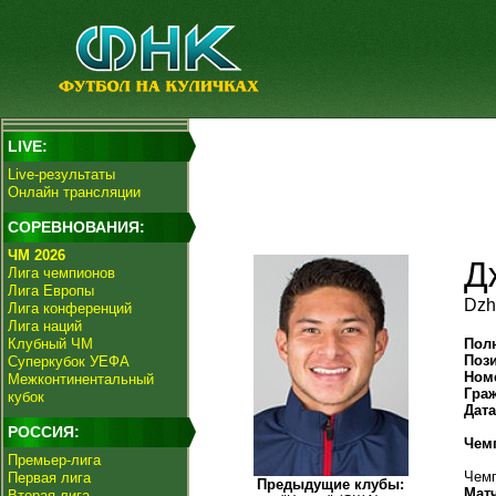
LIVE:
Live-результаты
Онлайн трансляции
СОРЕВНОВАНИЯ:
ЧМ 2026
Д
Лига чемпионов
Лига Европы
Dzh
Лига конференций
Лига наций
Клубный ЧМ
Пол
Поз
Суперкубок УЕФА
Ном
Межконтинентальный
Гра
кубок
Дат
РОССИЯ:
Чем
Премьер-лига
Чемп
Первая лига
Предыдущие клубы:
Мат
Вторая лига