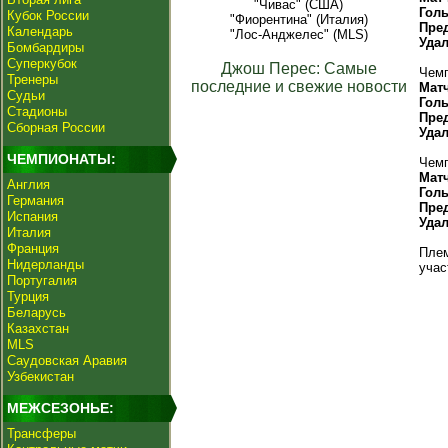
"Чивас" (США)
Гол
Кубок России
"Фиорентина" (Италия)
Пре
Календарь
"Лос-Анджелес" (MLS)
Уда
Бомбардиры
Суперкубок
Джош Перес: Самые
Чемп
Тренеры
последние и свежие новости
Мат
Судьи
Гол
Стадионы
Пре
Сборная России
Уда
ЧЕМПИОНАТЫ:
Чемп
Мат
Англия
Гол
Германия
Пре
Испания
Уда
Италия
Франция
Плем
Нидерланды
учас
Португалия
Турция
Беларусь
Казахстан
MLS
Саудовская Аравия
Узбекистан
МЕЖСЕЗОНЬЕ:
Трансферы