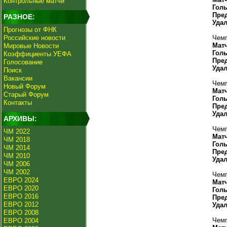
Контрольные матчи
Гол
Пре
РАЗНОЕ:
Уда
Прогнозы от ФНК
Российские новости
Чемп
Мат
Мировые Новости
Гол
Коэффициенты УЕФА
Пре
Голосование
Уда
Поиск
Вакансии
Чемп
Новый Форум
Мат
Старый Форум
Гол
Контакты
Пре
Уда
АРХИВЫ:
Чемп
ЧМ 2022
Мат
ЧМ 2018
Гол
ЧМ 2014
Пре
ЧМ 2010
Уда
ЧМ 2006
ЧМ 2002
Чемп
ЕВРО 2024
Мат
ЕВРО 2020
Гол
ЕВРО 2016
Пре
ЕВРО 2012
Уда
ЕВРО 2008
Чемп
ЕВРО 2004