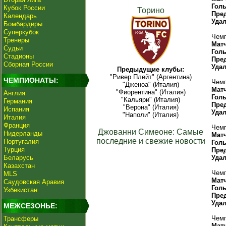
Гол
Кубок России
Торино
Пре
Календарь
Уда
Бомбардиры
Суперкубок
Чемп
Тренеры
Мат
Судьи
Гол
Стадионы
Пре
Сборная России
Уда
Предыдущие клубы:
"Ривер Плейт" (Аргентина)
ЧЕМПИОНАТЫ:
Чемп
"Дженоа" (Италия)
Мат
"Фиорентина" (Италия)
Англия
Гол
"Кальяри" (Италия)
Германия
Пре
"Верона" (Италия)
Испания
Уда
"Наполи" (Италия)
Италия
Франция
Чемп
Джованни Симеоне: Самые
Нидерланды
Мат
последние и свежие новости
Португалия
Гол
Турция
Пре
Беларусь
Уда
Казахстан
Чемп
MLS
Мат
Саудовская Аравия
Гол
Узбекистан
Пре
Уда
МЕЖСЕЗОНЬЕ:
Чемп
Трансферы
Мат