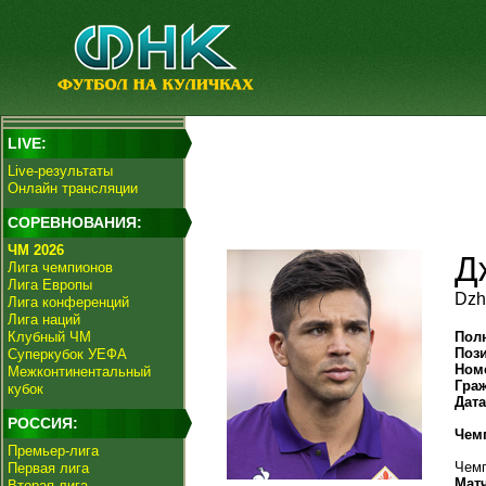
LIVE:
Live-результаты
Онлайн трансляции
СОРЕВНОВАНИЯ:
ЧМ 2026
Д
Лига чемпионов
Лига Европы
Dzh
Лига конференций
Лига наций
Клубный ЧМ
Пол
Поз
Суперкубок УЕФА
Ном
Межконтинентальный
Гра
кубок
Дат
РОССИЯ:
Чем
Премьер-лига
Чемп
Первая лига
Мат
Вторая лига