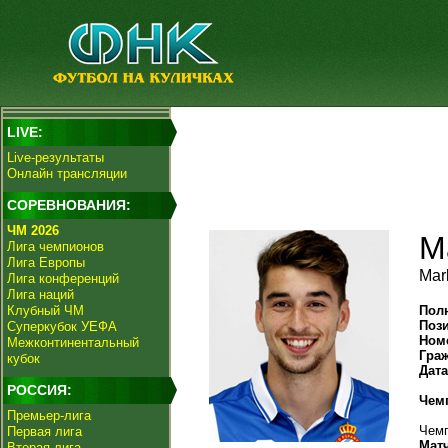
LIVE:
Live-результаты
Онлайн трансляции
СОРЕВНОВАНИЯ:
ЧМ 2026
М
Лига чемпионов
Лига Европы
Mar
Лига конференций
Лига наций
Клубный ЧМ
Пол
Поз
Суперкубок УЕФА
Ном
Межконтинентальный
Гра
кубок
Дат
РОССИЯ:
Чем
Премьер-лига
Чемп
Первая лига
Мат
Вторая лига