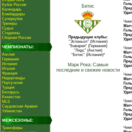
Гол
Кубок России
Бетис
Пре
Календарь
Уда
Бомбардиры
Суперкубок
Чемп
Тренеры
Мат
Судьи
Гол
Стадионы
Пре
Предыдущие клубы:
Сборная России
Уда
"Эспаньол" (Испания)
"Бавария" (Германия)
ЧЕМПИОНАТЫ:
Чемп
"Лидс" (Англия)
Мат
Англия
"Бетис" (Испания)*
Гол
Германия
Пре
Испания
Марк Рока: Самые
Уда
Италия
последние и свежие новости
Франция
Чемп
Нидерланды
Мат
Португалия
Гол
Турция
Пре
Беларусь
Уда
Казахстан
Чемп
MLS
Мат
Саудовская Аравия
Гол
Узбекистан
Пре
Уда
МЕЖСЕЗОНЬЕ:
Чемп
Трансферы
Мат