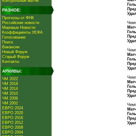
Контрольные матчи
Гол
Пре
РАЗНОЕ:
Уда
Прогнозы от ФНК
Российские новости
Чемп
Мат
Мировые Новости
Гол
Коэффициенты УЕФА
Пре
Голосование
Уда
Поиск
Вакансии
Чемп
Новый Форум
Мат
Старый Форум
Гол
Контакты
Пре
Уда
АРХИВЫ:
Чемп
ЧМ 2022
Мат
ЧМ 2018
Гол
ЧМ 2014
Пре
ЧМ 2010
Уда
ЧМ 2006
ЧМ 2002
Чемп
ЕВРО 2024
Мат
ЕВРО 2020
Гол
ЕВРО 2016
Пре
ЕВРО 2012
Уда
ЕВРО 2008
ЕВРО 2004