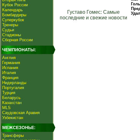
Гол
Кубок России
Пре
Календарь
Густаво Гомес: Самые
Уда
Бомбардиры
последние и свежие новости
Суперкубок
Тренеры
Судьи
Стадионы
Сборная России
ЧЕМПИОНАТЫ:
Англия
Германия
Испания
Италия
Франция
Нидерланды
Португалия
Турция
Беларусь
Казахстан
MLS
Саудовская Аравия
Узбекистан
МЕЖСЕЗОНЬЕ:
Трансферы