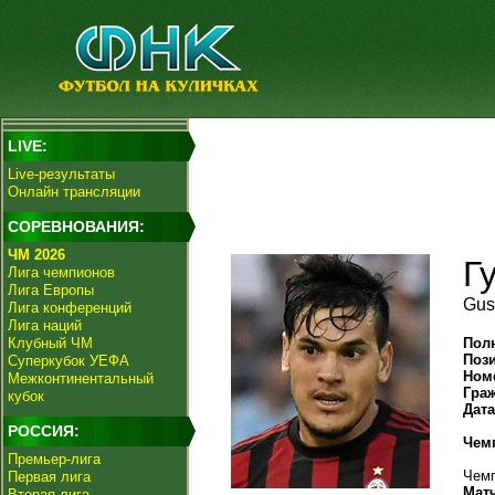
LIVE:
Live-результаты
Онлайн трансляции
СОРЕВНОВАНИЯ:
ЧМ 2026
Г
Лига чемпионов
Лига Европы
Gus
Лига конференций
Лига наций
Клубный ЧМ
Пол
Поз
Суперкубок УЕФА
Ном
Межконтинентальный
Гра
кубок
Дат
РОССИЯ:
Чем
Премьер-лига
Чемп
Первая лига
Мат
Вторая лига