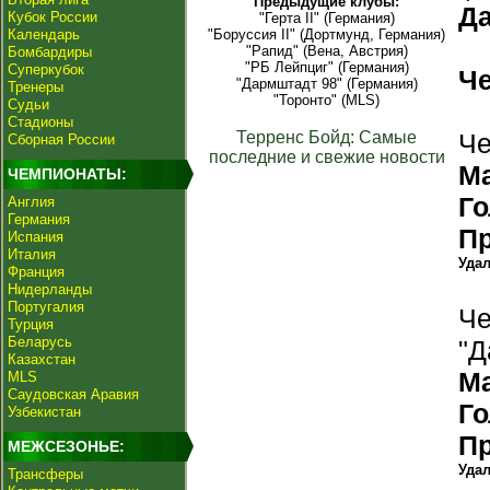
Предыдущие клубы:
Да
Кубок России
"Герта II" (Германия)
Календарь
"Боруссия II" (Дортмунд, Германия)
"Рапид" (Вена, Австрия)
Бомбардиры
"РБ Лейпциг" (Германия)
Суперкубок
Ч
"Дармштадт 98" (Германия)
Тренеры
"Торонто" (MLS)
Судьи
Стадионы
Терренс Бойд: Самые
Че
Сборная России
последние и свежие новости
М
ЧЕМПИОНАТЫ:
Г
Англия
Германия
П
Испания
Италия
Уда
Франция
Нидерланды
Португалия
Че
Турция
Беларусь
"Д
Казахстан
М
MLS
Саудовская Аравия
Г
Узбекистан
П
МЕЖСЕЗОНЬЕ:
Уда
Трансферы