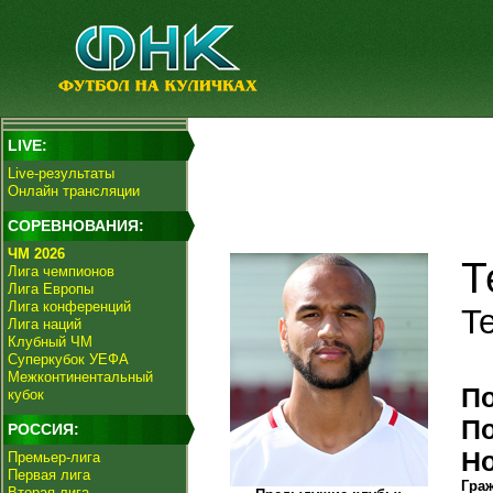
LIVE:
Live-результаты
Онлайн трансляции
СОРЕВНОВАНИЯ:
ЧМ 2026
Т
Лига чемпионов
Лига Европы
Лига конференций
Te
Лига наций
Клубный ЧМ
Суперкубок УЕФА
Межконтинентальный
П
кубок
П
РОССИЯ:
Н
Премьер-лига
Первая лига
Гра
Вторая лига