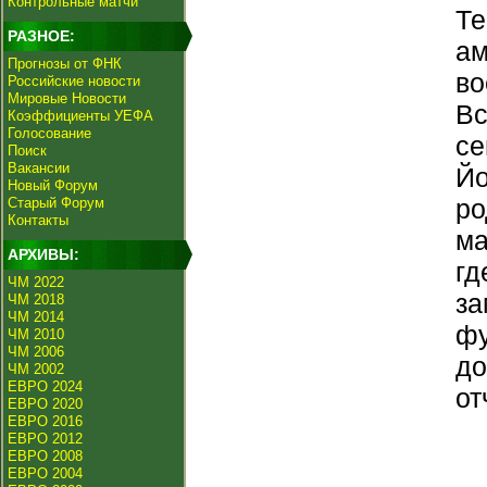
Контрольные матчи
Те
РАЗНОЕ:
ам
Прогнозы от ФНК
во
Российские новости
Мировые Новости
Вс
Коэффициенты УЕФА
Голосование
се
Поиск
Вакансии
Йо
Новый Форум
ро
Старый Форум
Контакты
ма
АРХИВЫ:
гд
ЧМ 2022
за
ЧМ 2018
ЧМ 2014
фу
ЧМ 2010
ЧМ 2006
до
ЧМ 2002
ЕВРО 2024
от
ЕВРО 2020
ЕВРО 2016
ЕВРО 2012
ЕВРО 2008
ЕВРО 2004