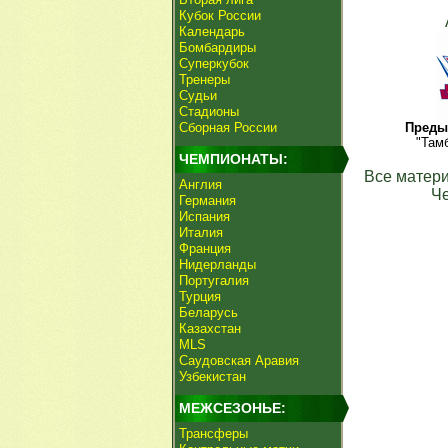
Кубок России
Календарь
Бомбардиры
Суперкубок
Тренеры
Судьи
Стадионы
Сборная России
Преды
"Там
ЧЕМПИОНАТЫ:
Все матери
Англия
Ч
Германия
Испания
Италия
Франция
Нидерланды
Португалия
Турция
Беларусь
Казахстан
MLS
Саудовская Аравия
Узбекистан
МЕЖСЕЗОНЬЕ:
Трансферы