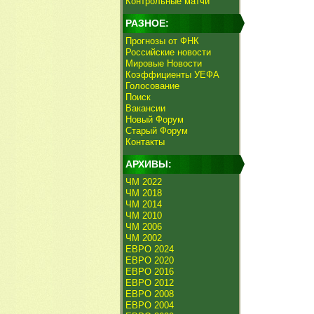
Контрольные матчи
РАЗНОЕ:
Прогнозы от ФНК
Российские новости
Мировые Новости
Коэффициенты УЕФА
Голосование
Поиск
Вакансии
Новый Форум
Старый Форум
Контакты
АРХИВЫ:
ЧМ 2022
ЧМ 2018
ЧМ 2014
ЧМ 2010
ЧМ 2006
ЧМ 2002
ЕВРО 2024
ЕВРО 2020
ЕВРО 2016
ЕВРО 2012
ЕВРО 2008
ЕВРО 2004