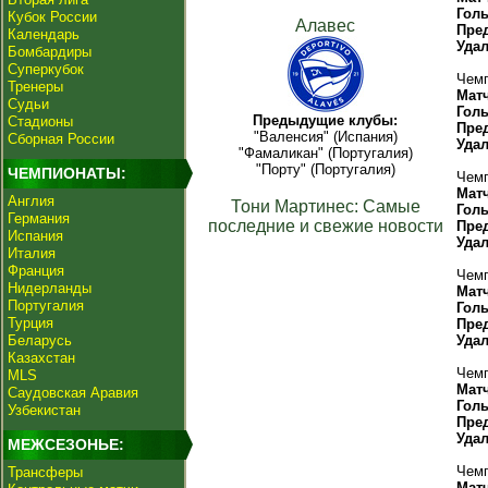
Гол
Кубок России
Алавес
Пре
Календарь
Уда
Бомбардиры
Суперкубок
Чемп
Тренеры
Мат
Судьи
Гол
Предыдущие клубы:
Стадионы
Пре
"Валенсия" (Испания)
Сборная России
Уда
"Фамаликан" (Португалия)
"Порту" (Португалия)
ЧЕМПИОНАТЫ:
Чемп
Мат
Англия
Тони Мартинес: Самые
Гол
Германия
последние и свежие новости
Пре
Испания
Уда
Италия
Франция
Чемп
Нидерланды
Мат
Португалия
Гол
Турция
Пре
Беларусь
Уда
Казахстан
Чемп
MLS
Мат
Саудовская Аравия
Гол
Узбекистан
Пре
Уда
МЕЖСЕЗОНЬЕ:
Чемп
Трансферы
Мат