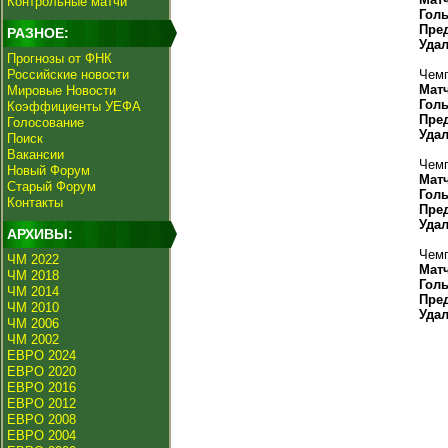
Контрольные матчи
Гол
Пре
РАЗНОЕ:
Уда
Прогнозы от ФНК
Российские новости
Чемп
Мат
Мировые Новости
Гол
Коэффициенты УЕФА
Пре
Голосование
Уда
Поиск
Вакансии
Чемп
Новый Форум
Мат
Старый Форум
Гол
Контакты
Пре
Уда
АРХИВЫ:
Чемп
ЧМ 2022
Мат
ЧМ 2018
Гол
ЧМ 2014
Пре
ЧМ 2010
Уда
ЧМ 2006
ЧМ 2002
ЕВРО 2024
ЕВРО 2020
ЕВРО 2016
ЕВРО 2012
ЕВРО 2008
ЕВРО 2004