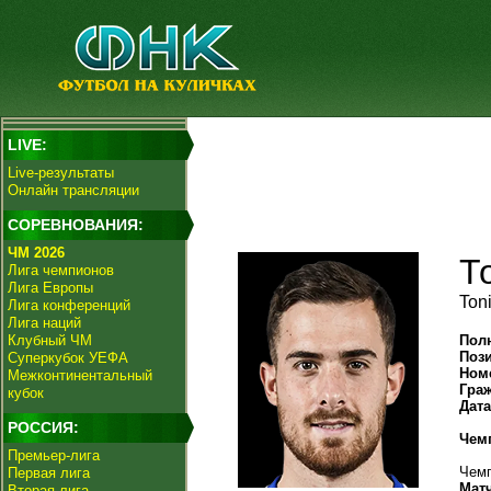
LIVE:
Live-результаты
Онлайн трансляции
СОРЕВНОВАНИЯ:
ЧМ 2026
Т
Лига чемпионов
Лига Европы
Ton
Лига конференций
Лига наций
Клубный ЧМ
Пол
Поз
Суперкубок УЕФА
Ном
Межконтинентальный
Гра
кубок
Дат
РОССИЯ:
Чем
Премьер-лига
Чемп
Первая лига
Мат
Вторая лига