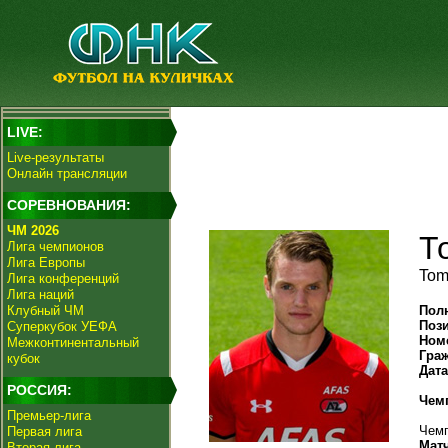
LIVE:
Live-результаты
Онлайн трансляции
СОРЕВНОВАНИЯ:
ЧМ 2026
Т
Лига чемпионов
Лига Европы
Tom
Лига конференций
Лига наций
Клубный ЧМ
Пол
Поз
Суперкубок УЕФА
Ном
Межконтинентальный
Гра
кубок
Дат
РОССИЯ:
Чем
Премьер-лига
Чемп
Первая лига
Мат
Вторая лига