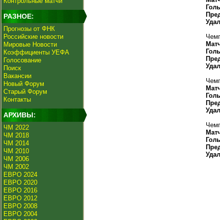
Контрольные матчи
Гол
Пре
РАЗНОЕ:
Уда
Прогнозы от ФНК
Российские новости
Чемп
Мат
Мировые Новости
Гол
Коэффициенты УЕФА
Пре
Голосование
Уда
Поиск
Вакансии
Чемп
Новый Форум
Мат
Старый Форум
Гол
Контакты
Пре
Уда
АРХИВЫ:
Чемп
ЧМ 2022
Мат
ЧМ 2018
Гол
ЧМ 2014
Пре
ЧМ 2010
Уда
ЧМ 2006
ЧМ 2002
ЕВРО 2024
ЕВРО 2020
ЕВРО 2016
ЕВРО 2012
ЕВРО 2008
ЕВРО 2004