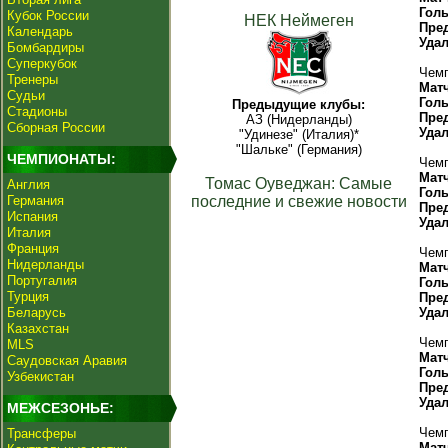
Гол
Кубок России
НЕК Неймеген
Пре
Календарь
Уда
Бомбардиры
Суперкубок
Чемп
Тренеры
Мат
Судьи
Гол
Предыдущие клубы:
Стадионы
Пре
АЗ (Нидерланды)
Сборная России
Уда
"Удинезе" (Италия)*
"Шальке" (Германия)
ЧЕМПИОНАТЫ:
Чемп
Мат
Томас Оуведжан: Самые
Англия
Гол
Германия
последние и свежие новости
Пре
Испания
Уда
Италия
Франция
Чемп
Нидерланды
Мат
Португалия
Гол
Турция
Пре
Беларусь
Уда
Казахстан
Чемп
MLS
Мат
Саудовская Аравия
Гол
Узбекистан
Пре
Уда
МЕЖСЕЗОНЬЕ:
Чемп
Трансферы
Мат