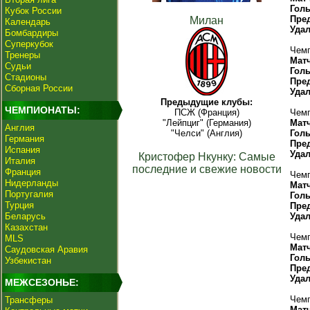
Гол
Кубок России
Пре
Милан
Календарь
Уда
Бомбардиры
Суперкубок
Чемп
Тренеры
Мат
Судьи
Гол
Стадионы
Пре
Сборная России
Уда
Предыдущие клубы:
ЧЕМПИОНАТЫ:
ПСЖ (Франция)
Чемп
"Лейпциг" (Германия)
Мат
Англия
"Челси" (Англия)
Гол
Германия
Пре
Испания
Уда
Кристофер Нкунку: Самые
Италия
последние и свежие новости
Франция
Чемп
Нидерланды
Мат
Португалия
Гол
Турция
Пре
Беларусь
Уда
Казахстан
Чемп
MLS
Мат
Саудовская Аравия
Гол
Узбекистан
Пре
Уда
МЕЖСЕЗОНЬЕ:
Чемп
Трансферы
Мат