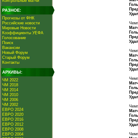
Контрольные матчи
Гол
Пре
РАЗНОЕ:
Уда
Прогнозы от ФНК
Российские новости
Чемп
Мат
Мировые Новости
Гол
Коэффициенты УЕФА
Пре
Голосование
Уда
Поиск
Вакансии
Чемп
Новый Форум
Мат
Старый Форум
Гол
Контакты
Пре
Уда
АРХИВЫ:
Чемп
ЧМ 2022
Мат
ЧМ 2018
Гол
ЧМ 2014
Пре
ЧМ 2010
Уда
ЧМ 2006
ЧМ 2002
Чемп
ЕВРО 2024
Мат
ЕВРО 2020
Гол
ЕВРО 2016
Пре
ЕВРО 2012
Уда
ЕВРО 2008
Чемп
ЕВРО 2004