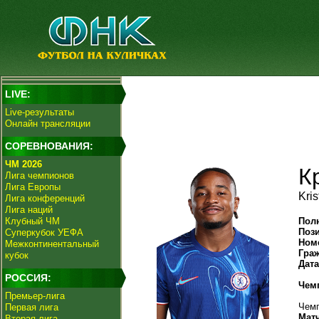
LIVE:
Live-результаты
Онлайн трансляции
СОРЕВНОВАНИЯ:
ЧМ 2026
К
Лига чемпионов
Лига Европы
Kri
Лига конференций
Лига наций
Клубный ЧМ
Пол
Поз
Суперкубок УЕФА
Ном
Межконтинентальный
Гра
кубок
Дат
РОССИЯ:
Чем
Премьер-лига
Чемп
Первая лига
Мат
Вторая лига