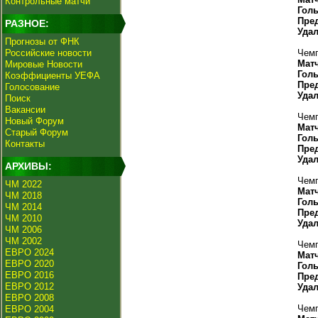
Контрольные матчи
Гол
Пре
РАЗНОЕ:
Уда
Прогнозы от ФНК
Российские новости
Чемп
Мат
Мировые Новости
Гол
Коэффициенты УЕФА
Пре
Голосование
Уда
Поиск
Вакансии
Чемп
Новый Форум
Мат
Старый Форум
Гол
Контакты
Пре
Уда
АРХИВЫ:
Чемп
ЧМ 2022
Мат
ЧМ 2018
Гол
ЧМ 2014
Пре
ЧМ 2010
Уда
ЧМ 2006
ЧМ 2002
Чемп
ЕВРО 2024
Мат
ЕВРО 2020
Гол
ЕВРО 2016
Пре
ЕВРО 2012
Уда
ЕВРО 2008
Чемп
ЕВРО 2004