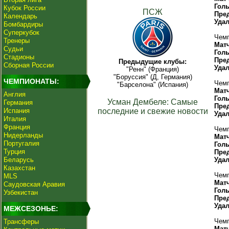
Гол
Кубок России
ПСЖ
Пре
Календарь
Уда
Бомбардиры
Суперкубок
Чемп
Тренеры
Мат
Судьи
Гол
Стадионы
Пре
Предыдущие клубы:
Сборная России
Уда
"Ренн" (Франция)
"Боруссия" (Д, Германия)
ЧЕМПИОНАТЫ:
Чемп
"Барселона" (Испания)
Мат
Англия
Гол
Усман Дембеле: Самые
Германия
Пре
Испания
последние и свежие новости
Уда
Италия
Франция
Чемп
Нидерланды
Мат
Португалия
Гол
Турция
Пре
Беларусь
Уда
Казахстан
Чемп
MLS
Мат
Саудовская Аравия
Гол
Узбекистан
Пре
Уда
МЕЖСЕЗОНЬЕ:
Чемп
Трансферы
Мат