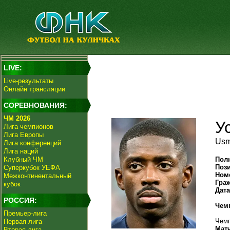
LIVE:
Live-результаты
Онлайн трансляции
СОРЕВНОВАНИЯ:
ЧМ 2026
У
Лига чемпионов
Лига Европы
Usm
Лига конференций
Лига наций
Клубный ЧМ
Пол
Поз
Суперкубок УЕФА
Ном
Межконтинентальный
Гра
кубок
Дат
РОССИЯ:
Чем
Премьер-лига
Чемп
Первая лига
Мат
Вторая лига