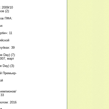
 2009/10
ов (2):
тов ПФА:
ых
рби»: 11
ийской
убках: 39
e Day) (7):
2007, март
 Day) (3):
ой Премьер-
ой
чемпионов/
 33
олом: 2016