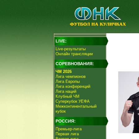
LIVE:
Live-результаты
Онлайн трансляции
СОРЕВНОВАНИЯ:
ЧМ 2026
Лига чемпионов
Лига Европы
Лига конференций
Лига наций
Клубный ЧМ
Суперкубок УЕФА
Межконтинентальный
кубок
РОССИЯ:
Премьер-лига
Первая лига
Вторая лига