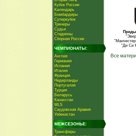
Кубок России
Календарь
Бомбардиры
Суперкубок
Тренеры
Судьи
Преды
Стадионы
"Эвер
Сборная России
"Манчестер
"Ди Си 
ЧЕМПИОНАТЫ:
Все матери
Англия
Германия
Испания
Италия
Франция
Нидерланды
Португалия
Турция
Беларусь
Казахстан
MLS
Саудовская Аравия
Узбекистан
МЕЖСЕЗОНЬЕ:
Трансферы