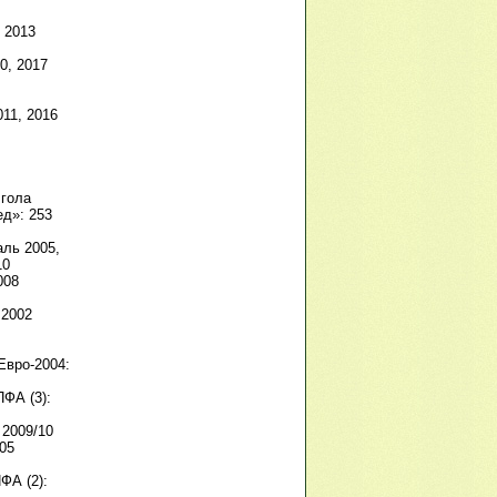
, 2013
0, 2017
011, 2016
 гола
д»: 253
аль 2005,
10
008
 2002
Евро-2004:
ФА (3):
 2009/10
05
ФА (2):