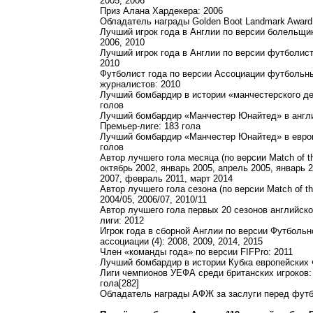
2005, 2006
Приз Алана Хардекера: 2006
Обладатель награды Golden Boot Landmark Award:
Лучший игрок года в Англии по версии болельщик
2006, 2010
Лучший игрок года в Англии по версии футболис
2010
Футболист года по версии Ассоциации футбольн
журналистов: 2010
Лучший бомбардир в истории «манчестерского де
голов
Лучший бомбардир «Манчестер Юнайтед» в англ
Премьер-лиге: 183 гола
Лучший бомбардир «Манчестер Юнайтед» в еврок
голов
Автор лучшего гола месяца (по версии Match of th
октябрь 2002, январь 2005, апрель 2005, январь 
2007, февраль 2011, март 2014
Автор лучшего гола сезона (по версии Match of the
2004/05, 2006/07, 2010/11
Автор лучшего гола первых 20 сезонов английск
лиги: 2012
Игрок года в сборной Англии по версии Футбольн
ассоциации (4): 2008, 2009, 2014, 2015
Член «команды года» по версии FIFPro: 2011
Лучший бомбардир в истории Кубка европейских 
Лиги чемпионов УЕФА среди британских игроков:
гола[282]
Обладатель награды АФЖ за заслуги перед футб