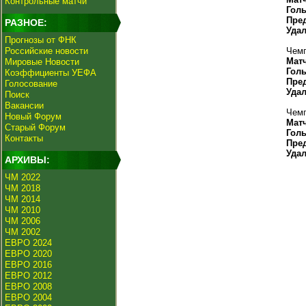
Контрольные матчи
Гол
Пре
РАЗНОЕ:
Уда
Прогнозы от ФНК
Российские новости
Чемп
Мат
Мировые Новости
Гол
Коэффициенты УЕФА
Пре
Голосование
Уда
Поиск
Вакансии
Чемп
Новый Форум
Мат
Старый Форум
Гол
Контакты
Пре
Уда
АРХИВЫ:
ЧМ 2022
ЧМ 2018
ЧМ 2014
ЧМ 2010
ЧМ 2006
ЧМ 2002
ЕВРО 2024
ЕВРО 2020
ЕВРО 2016
ЕВРО 2012
ЕВРО 2008
ЕВРО 2004