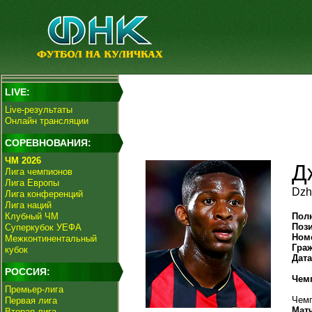
LIVE:
Live-результаты
Онлайн трансляции
СОРЕВНОВАНИЯ:
ЧМ 2026
Д
Лига чемпионов
Лига Европы
Dzh
Лига конференций
Лига наций
Клубный ЧМ
Пол
Поз
Суперкубок УЕФА
Ном
Межконтинентальный
Гра
кубок
Дат
РОССИЯ:
Чем
Премьер-лига
Чемп
Первая лига
Мат
Вторая лига