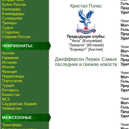
Гол
Кубок России
Кристал Пэлас
Пре
Календарь
Уда
Бомбардиры
Суперкубок
Чемп
Тренеры
Мат
Судьи
Гол
Стадионы
Пре
Предыдущие клубы:
Сборная России
Уда
"Уила" (Колумбия)
"Леванте" (Испания)
ЧЕМПИОНАТЫ:
Чемп
"Борнмут" (Англия)
Мат
Англия
Гол
Германия
Джефферсон Лерма: Самые
Пре
Испания
последние и свежие новости
Уда
Италия
Франция
Чемп
Нидерланды
Мат
Португалия
Гол
Турция
Пре
Беларусь
Уда
Казахстан
Чемп
MLS
Мат
Саудовская Аравия
Гол
Узбекистан
Пре
Уда
МЕЖСЕЗОНЬЕ:
Чемп
Трансферы
Мат