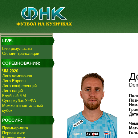
LIVE:
Live-результаты
Онлайн трансляции
СОРЕВНОВАНИЯ:
ЧМ 2026
Д
Лига чемпионов
Лига Европы
Den
Лига конференций
Лига наций
Клубный ЧМ
Пол
Поз
Суперкубок УЕФА
Ном
Межконтинентальный
Гра
кубок
Дат
РОССИЯ:
Чем
Премьер-лига
Мат
Гол
Первая лига
Вторая лига