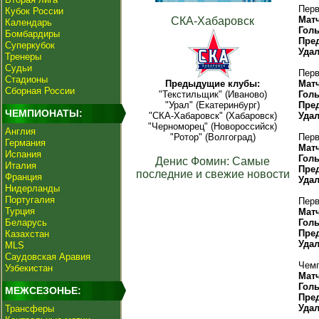
Перв
Кубок России
Мат
СКА-Хабаровск
Календарь
Гол
Бомбардиры
Пре
Суперкубок
Уда
Тренеры
Судьи
Перв
Стадионы
Предыдущие клубы:
Мат
Сборная России
"Текстильщик" (Иваново)
Гол
"Урал" (Екатеринбург)
Пре
ЧЕМПИОНАТЫ:
"СКА-Хабаровск" (Хабаровск)
Уда
"Черноморец" (Новороссийск)
Англия
"Ротор" (Волгоград)
Перв
Германия
Мат
Испания
Гол
Денис Фомин: Самые
Италия
Пре
последние и свежие новости
Франция
Уда
Нидерланды
Португалия
Перв
Турция
Мат
Беларусь
Гол
Пре
Казахстан
Уда
MLS
Саудовская Аравия
Чемп
Узбекистан
Мат
Гол
МЕЖСЕЗОНЬЕ:
Пре
Уда
Трансферы