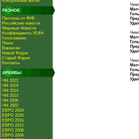
Контрольные матчи
Чемп
Мат
РАЗНОЕ:
Гол
Прогнозы от ФНК
Пре
Российские новости
Уда
Мировые Новости
Чемп
Коэффициенты УЕФА
Мат
Голосование
Гол
Поиск
Пре
Вакансии
Уда
Новый Форум
Старый Форум
Чемп
Контакты
Мат
Гол
АРХИВЫ:
Пре
Уда
ЧМ 2022
ЧМ 2018
ЧМ 2014
ЧМ 2010
ЧМ 2006
ЧМ 2002
ЕВРО 2024
ЕВРО 2020
ЕВРО 2016
ЕВРО 2012
ЕВРО 2008
ЕВРО 2004