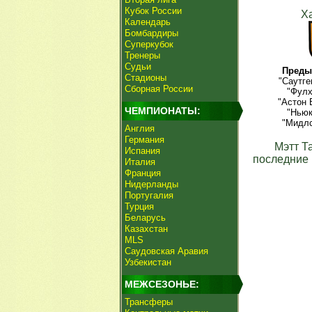
Кубок России
Х
Календарь
Бомбардиры
Суперкубок
Тренеры
Судьи
Преды
Стадионы
"Саутге
Сборная России
"Фулх
"Астон 
ЧЕМПИОНАТЫ:
"Ньюк
"Мидлс
Англия
Германия
Мэтт Т
Испания
последние 
Италия
Франция
Нидерланды
Португалия
Турция
Беларусь
Казахстан
MLS
Саудовская Аравия
Узбекистан
МЕЖСЕЗОНЬЕ:
Трансферы