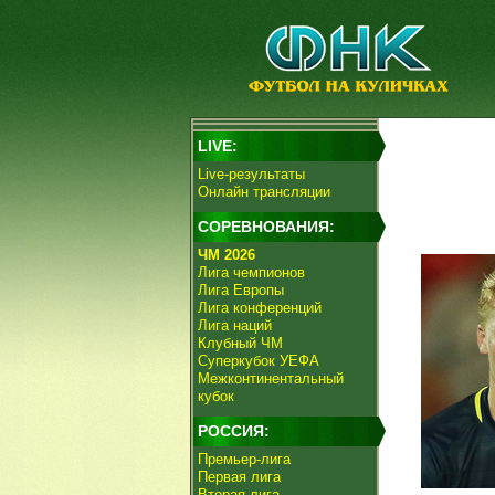
LIVE:
Live-результаты
Онлайн трансляции
СОРЕВНОВАНИЯ:
ЧМ 2026
Лига чемпионов
Лига Европы
Лига конференций
Лига наций
Клубный ЧМ
Суперкубок УЕФА
Межконтинентальный
кубок
РОССИЯ:
Премьер-лига
Первая лига
Вторая лига