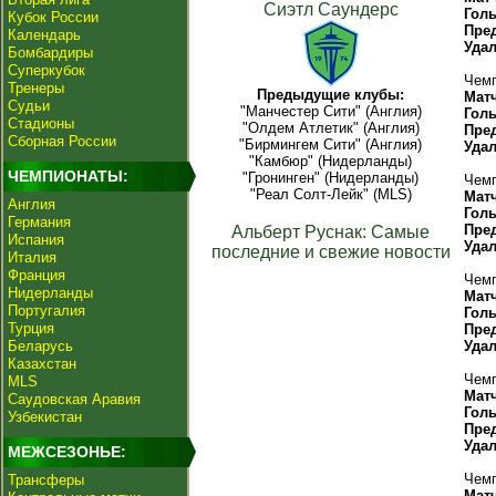
Сиэтл Саундерс
Гол
Кубок России
Пре
Календарь
Уда
Бомбардиры
Суперкубок
Чемп
Тренеры
Предыдущие клубы:
Мат
Судьи
"Манчестер Сити" (Англия)
Гол
Стадионы
"Олдем Атлетик" (Англия)
Пре
Сборная России
"Бирмингем Сити" (Англия)
Уда
"Камбюр" (Нидерланды)
ЧЕМПИОНАТЫ:
"Гронинген" (Нидерланды)
Чемп
"Реал Солт-Лейк" (MLS)
Мат
Англия
Гол
Германия
Пре
Альберт Руснак: Самые
Испания
Уда
последние и свежие новости
Италия
Франция
Чемп
Нидерланды
Мат
Португалия
Гол
Турция
Пре
Беларусь
Уда
Казахстан
Чемп
MLS
Мат
Саудовская Аравия
Гол
Узбекистан
Пре
Уда
МЕЖСЕЗОНЬЕ:
Чемп
Трансферы
Мат