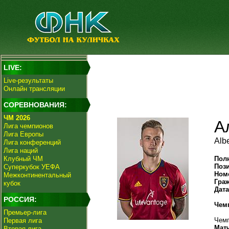
LIVE:
Live-результаты
Онлайн трансляции
СОРЕВНОВАНИЯ:
ЧМ 2026
А
Лига чемпионов
Лига Европы
Alb
Лига конференций
Лига наций
Клубный ЧМ
Пол
Поз
Суперкубок УЕФА
Ном
Межконтинентальный
Гра
кубок
Дат
РОССИЯ:
Чем
Премьер-лига
Чемп
Первая лига
Мат
Вторая лига