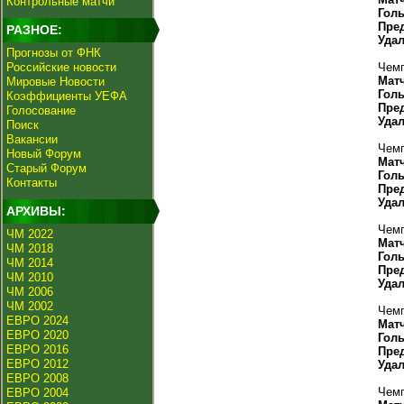
Контрольные матчи
Гол
Пре
РАЗНОЕ:
Уда
Прогнозы от ФНК
Российские новости
Чемп
Мат
Мировые Новости
Гол
Коэффициенты УЕФА
Пре
Голосование
Уда
Поиск
Вакансии
Чемп
Новый Форум
Мат
Старый Форум
Гол
Контакты
Пре
Уда
АРХИВЫ:
Чемп
ЧМ 2022
Мат
ЧМ 2018
Гол
ЧМ 2014
Пре
ЧМ 2010
Уда
ЧМ 2006
ЧМ 2002
Чемп
ЕВРО 2024
Мат
ЕВРО 2020
Гол
ЕВРО 2016
Пре
ЕВРО 2012
Уда
ЕВРО 2008
Чемп
ЕВРО 2004