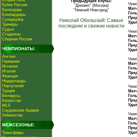
Предыдущие клубы:
Чемп
Кубок России
"Динамо" (Москва)
Мат
Календарь
"Нижний Новгород"
Гол
Бомбардиры
Пре
Суперкубок
Николай Обольский: Самые
Уда
Тренеры
последние и свежие новости
Судьи
Чемп
Стадионы
Мат
Сборная России
Гол
Пре
ЧЕМПИОНАТЫ:
Уда
Англия
Чемп
Германия
Мат
Испания
Гол
Италия
Пре
Франция
Уда
Нидерланды
Португалия
Чемп
Турция
Мат
Беларусь
Гол
Пре
Казахстан
Уда
MLS
Саудовская Аравия
Чемп
Узбекистан
Мат
Гол
МЕЖСЕЗОНЬЕ:
Пре
Уда
Трансферы