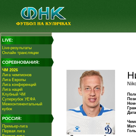
LIVE:
Live-результаты
Онлайн трансляции
СОРЕВНОВАНИЯ:
ЧМ 2026
Н
Лига чемпионов
Лига Европы
Niko
Лига конференций
Лига наций
Клубный ЧМ
Пол
Поз
Суперкубок УЕФА
Ном
Межконтинентальный
Гра
кубок
Дат
РОССИЯ:
Чем
Премьер-лига
Мат
Гол
Первая лига
Вторая лига