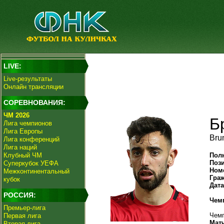
LIVE:
Live-результаты
Онлайн трансляции
СОРЕВНОВАНИЯ:
ЧМ 2026
Б
Лига чемпионов
Лига Европы
Bru
Лига конференций
Лига наций
Клубный ЧМ
Пол
Поз
Суперкубок УЕФА
Ном
Межконтинентальный
Гра
кубок
Дат
РОССИЯ:
Чем
Премьер-лига
Чемп
Первая лига
Мат
Вторая лига