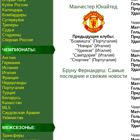
Гол
Кубок России
Манчестер Юнайтед
Пре
Календарь
Уда
Бомбардиры
Суперкубок
Чемп
Тренеры
Мат
Судьи
Гол
Стадионы
Предыдущие клубы:
Пре
Сборная России
"Боавишта" (Португалия)
Уда
"Новара" (Италия)
ЧЕМПИОНАТЫ:
"Удинезе" (Италия)
Чемп
"Сампдория" (Италия)
Мат
Англия
"Спортинг" (Португалия)
Гол
Германия
Пре
Испания
Уда
Бруну Фернандеш: Самые
Италия
последние и свежие новости
Франция
Чемп
Нидерланды
Мат
Португалия
Гол
Турция
Пре
Беларусь
Уда
Казахстан
Чемп
MLS
Мат
Саудовская Аравия
Гол
Узбекистан
Пре
Уда
МЕЖСЕЗОНЬЕ:
Чемп
Трансферы
Мат