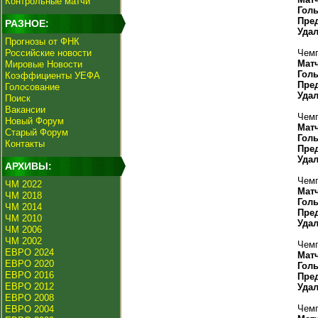
Контрольные матчи
Гол
Пре
РАЗНОЕ:
Уда
Прогнозы от ФНК
Российские новости
Чемп
Мат
Мировые Новости
Гол
Коэффициенты УЕФА
Пре
Голосование
Уда
Поиск
Вакансии
Чемп
Новый Форум
Мат
Старый Форум
Гол
Контакты
Пре
Уда
АРХИВЫ:
Чемп
ЧМ 2022
Мат
ЧМ 2018
Гол
ЧМ 2014
Пре
ЧМ 2010
Уда
ЧМ 2006
ЧМ 2002
Чемп
ЕВРО 2024
Мат
ЕВРО 2020
Гол
ЕВРО 2016
Пре
ЕВРО 2012
Уда
ЕВРО 2008
Чемп
ЕВРО 2004