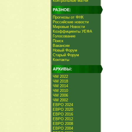
Контрольные матчи
РАЗНОЕ:
Прогнозы от ФНК
Российские новости
Мировые Новости
Коэффициенты УЕФА
Голосование
Поиск
Вакансии
Новый Форум
Старый Форум
Контакты
АРХИВЫ:
ЧМ 2022
ЧМ 2018
ЧМ 2014
ЧМ 2010
ЧМ 2006
ЧМ 2002
ЕВРО 2024
ЕВРО 2020
ЕВРО 2016
ЕВРО 2012
ЕВРО 2008
ЕВРО 2004