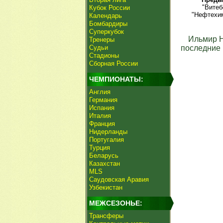
"Витеб
Кубок России
"Нефтехим
Календарь
Бомбардиры
Суперкубок
Ильмир 
Тренеры
Судьи
последние 
Стадионы
Сборная России
ЧЕМПИОНАТЫ:
Англия
Германия
Испания
Италия
Франция
Нидерланды
Португалия
Турция
Беларусь
Казахстан
MLS
Саудовская Аравия
Узбекистан
МЕЖСЕЗОНЬЕ:
Трансферы