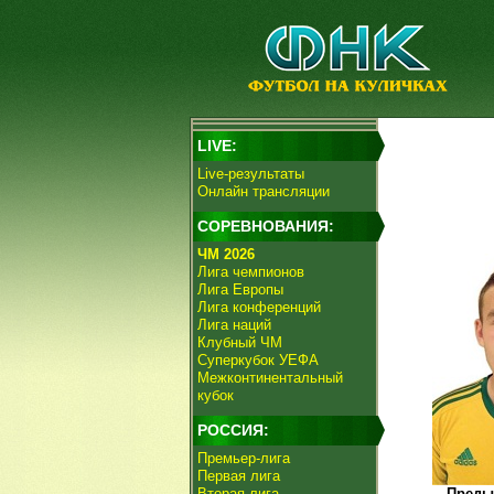
LIVE:
Live-результаты
Онлайн трансляции
СОРЕВНОВАНИЯ:
ЧМ 2026
Лига чемпионов
Лига Европы
Лига конференций
Лига наций
Клубный ЧМ
Суперкубок УЕФА
Межконтинентальный
кубок
РОССИЯ:
Премьер-лига
Первая лига
Вторая лига
Преды