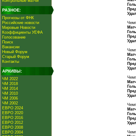
Контрольные матчи
Гол
Пре
РАЗНОЕ:
Уда
Прогнозы от ФНК
Российские новости
Чемп
Мат
Мировые Новости
Гол
Коэффициенты УЕФА
Пре
Голосование
Уда
Поиск
Вакансии
Чемп
Новый Форум
Мат
Старый Форум
Гол
Контакты
Пре
Уда
АРХИВЫ:
Чемп
ЧМ 2022
Мат
ЧМ 2018
Гол
ЧМ 2014
Пре
ЧМ 2010
Уда
ЧМ 2006
ЧМ 2002
Чемп
ЕВРО 2024
Мат
ЕВРО 2020
Гол
ЕВРО 2016
Пре
ЕВРО 2012
Уда
ЕВРО 2008
Чемп
ЕВРО 2004