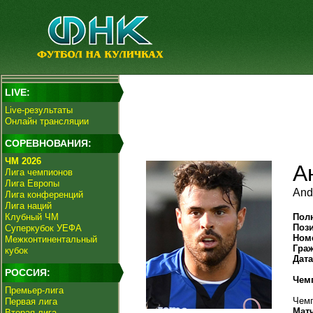
LIVE:
Live-результаты
Онлайн трансляции
СОРЕВНОВАНИЯ:
ЧМ 2026
А
Лига чемпионов
Лига Европы
And
Лига конференций
Лига наций
Клубный ЧМ
Пол
Поз
Суперкубок УЕФА
Ном
Межконтинентальный
Гра
кубок
Дат
РОССИЯ:
Чем
Премьер-лига
Чемп
Первая лига
Мат
Вторая лига