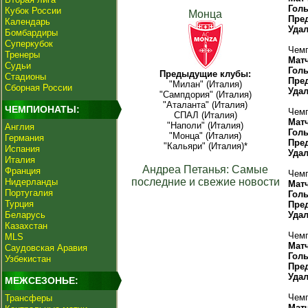
Гол
Кубок России
Монца
Пре
Календарь
Уда
Бомбардиры
Суперкубок
Чемп
Тренеры
Мат
Судьи
Гол
Предыдущие клубы:
Стадионы
Пре
"Милан" (Италия)
Сборная России
Уда
"Сампдория" (Италия)
"Аталанта" (Италия)
ЧЕМПИОНАТЫ:
Чемп
СПАЛ (Италия)
Мат
"Наполи" (Италия)
Англия
Гол
"Монца" (Италия)
Германия
Пре
"Кальяри" (Италия)*
Испания
Уда
Италия
Андреа Петанья: Самые
Франция
Чемп
последние и свежие новости
Нидерланды
Мат
Португалия
Гол
Турция
Пре
Беларусь
Уда
Казахстан
Чемп
MLS
Мат
Саудовская Аравия
Гол
Узбекистан
Пре
Уда
МЕЖСЕЗОНЬЕ:
Чемп
Трансферы
Мат