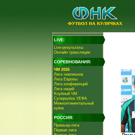
LIVE:
Live-результаты
Онлайн трансляции
СОРЕВНОВАНИЯ:
ЧМ 2026
Лига чемпионов
Лига Европы
Лига конференций
Лига наций
Клубный ЧМ
Суперкубок УЕФА
Межконтинентальный
кубок
РОССИЯ:
Премьер-лига
Первая лига
Вторая лига
Преды