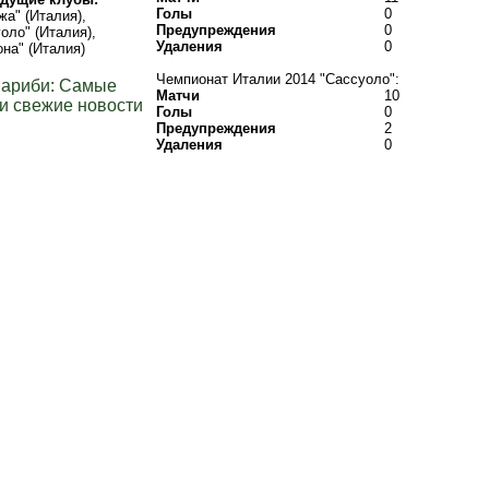
Голы
0
жа" (Италия),
Предупреждения
0
оло" (Италия),
Удаления
0
она" (Италия)
Чемпионат Италии 2014 "Сассуоло":
Лариби: Самые
Матчи
10
и свежие новости
Голы
0
Предупреждения
2
Удаления
0