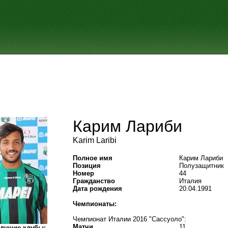
Карим Лариби
Karim Laribi
Полное имя
Карим Лариби
Позиция
Полузащитник
Номер
44
Гражданство
Италия
Дата рождения
20.04.1991
Чемпионаты:
Чемпионат Италии 2016 "Сассуоло":
Матчи
11
дущие клубы: