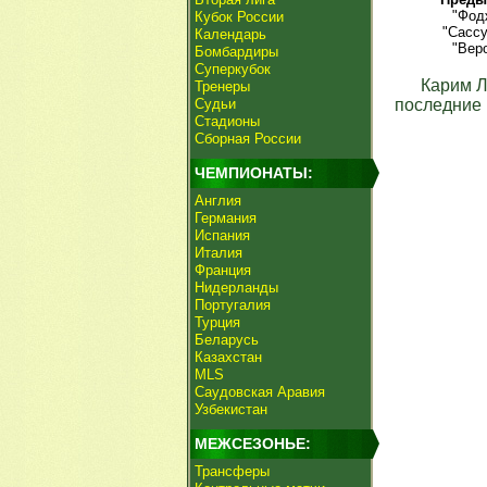
"Фод
Кубок России
"Сассу
Календарь
"Вер
Бомбардиры
Суперкубок
Карим 
Тренеры
Судьи
последние 
Стадионы
Сборная России
ЧЕМПИОНАТЫ:
Англия
Германия
Испания
Италия
Франция
Нидерланды
Португалия
Турция
Беларусь
Казахстан
MLS
Саудовская Аравия
Узбекистан
МЕЖСЕЗОНЬЕ:
Трансферы