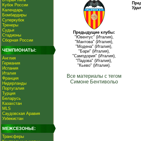
Пре
Кубок России
Уда
Календарь
Бомбардиры
Суперкубок
Тренеры
Судьи
Предыдущие клубы:
Стадионы
"Ювентус" (Италия),
Сборная России
"Мантова" (Италия),
"Модена" (Италия),
ЧЕМПИОНАТЫ:
"Бари" (Италия),
"Сампдория" (Италия),
Англия
"Падова" (Италия),
Германия
"Кьево" (Италия).
Испания
Италия
Все материалы с тегом
Франция
Симоне Бентивольо
Нидерланды
Португалия
Турция
Беларусь
Казахстан
MLS
Саудовская Аравия
Узбекистан
МЕЖСЕЗОНЬЕ:
Трансферы