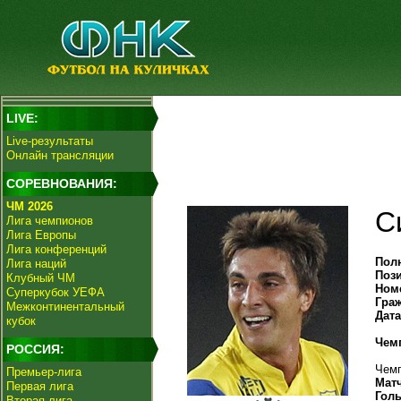
LIVE:
Live-результаты
Онлайн трансляции
СОРЕВНОВАНИЯ:
ЧМ 2026
С
Лига чемпионов
Лига Европы
Лига конференций
Пол
Лига наций
Поз
Клубный ЧМ
Ном
Суперкубок УЕФА
Гра
Межконтинентальный
Дат
кубок
Чем
РОССИЯ:
Чемп
Премьер-лига
Мат
Первая лига
Гол
Вторая лига