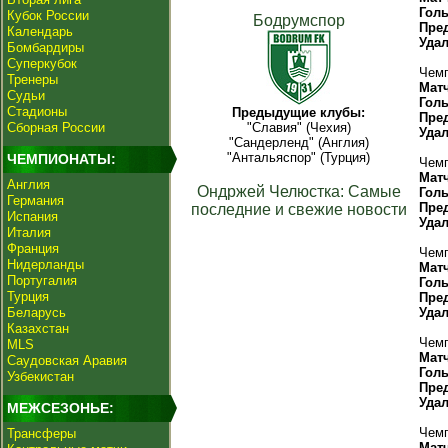
Гол
Кубок России
Бодрумспор
Пре
Календарь
Уда
Бомбардиры
Суперкубок
Чемп
Тренеры
Мат
Судьи
Гол
Стадионы
Предыдущие клубы:
Пре
Сборная России
"Славия" (Чехия)
Уда
"Сандерленд" (Англия)
"Антальяспор" (Турция)
ЧЕМПИОНАТЫ:
Чемп
Мат
Англия
Ондржей Челюстка: Самые
Гол
Германия
Пре
последние и свежие новости
Испания
Уда
Италия
Франция
Чемп
Нидерланды
Мат
Португалия
Гол
Турция
Пре
Беларусь
Уда
Казахстан
Чемп
MLS
Мат
Саудовская Аравия
Гол
Узбекистан
Пре
Уда
МЕЖСЕЗОНЬЕ:
Чемп
Трансферы
Мат