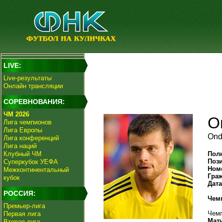
LIVE:
Live-результаты
Онлайн трансляции
СОРЕВНОВАНИЯ:
ЧМ 2026
О
Лига чемпионов
Лига Европы
Ond
Лига конференций
Лига наций
Клубный ЧМ
Пол
Поз
Суперкубок УЕФА
Ном
Межконтинентальный
Гра
кубок
Дат
РОССИЯ:
Чем
Премьер-лига
Чемп
Первая лига
Мат
Вторая лига