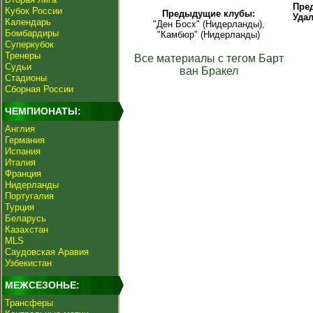
Пре
Кубок России
Предыдущие клубы:
Уда
Календарь
"Ден Босх" (Нидерланды),
Бомбардиры
"Камбюр" (Нидерланды)
Суперкубок
Тренеры
Все материалы с тегом Барт
Судьи
ван Бракел
Стадионы
Сборная России
ЧЕМПИОНАТЫ:
Англия
Германия
Испания
Италия
Франция
Нидерланды
Португалия
Турция
Беларусь
Казахстан
MLS
Саудовская Аравия
Узбекистан
МЕЖСЕЗОНЬЕ:
Трансферы