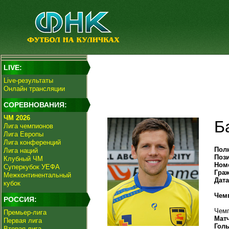
LIVE:
Live-результаты
Онлайн трансляции
СОРЕВНОВАНИЯ:
ЧМ 2026
Б
Лига чемпионов
Лига Европы
Лига конференций
Пол
Лига наций
Поз
Клубный ЧМ
Ном
Суперкубок УЕФА
Гра
Межконтинентальный
Дат
кубок
Чем
РОССИЯ:
Чемп
Премьер-лига
Мат
Первая лига
Гол
Вторая лига