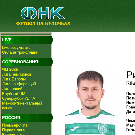
LIVE:
Live-результаты
Онлайн трансляции
СОРЕВНОВАНИЯ:
ЧМ 2026
Р
Лига чемпионов
Лига Европы
Rif
Лига конференций
Лига наций
Клубный ЧМ
Пол
Поз
Суперкубок УЕФА
Ном
Межконтинентальный
Гра
кубок
Дат
РОССИЯ:
Чем
Премьер-лига
Мат
Гол
Первая лига
Вторая лига