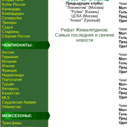
Предыдущие клубы:
Чемп
Кубок России
"Локомотив" (Москва)
Мат
Календарь
"Рубин" (Казань)
Гол
Бомбардиры
ЦСКА (Москва)
Пре
Суперкубок
"Ахмат" (Грозный)
Уда
Тренеры
Судьи
Чемп
Рифат Жемалетдинов:
Стадионы
Мат
Самые последние и свежие
Сборная России
Гол
новости
Пре
ЧЕМПИОНАТЫ:
Уда
Англия
Чемп
Германия
Мат
Испания
Гол
Италия
Пре
Франция
Уда
Нидерланды
Португалия
Чемп
Турция
Мат
Беларусь
Гол
Пре
Казахстан
Уда
MLS
Саудовская Аравия
Чемп
Узбекистан
Мат
Гол
МЕЖСЕЗОНЬЕ:
Пре
Уда
Трансферы