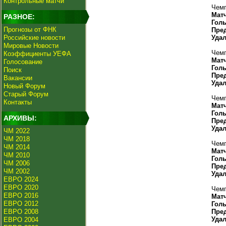
Контрольные матчи
Чемп
Мат
РАЗНОЕ:
Гол
Прогнозы от ФНК
Пре
Российские новости
Уда
Мировые Новости
Чемп
Коэффициенты УЕФА
Мат
Голосование
Гол
Поиск
Пре
Вакансии
Уда
Новый Форум
Старый Форум
Чемп
Контакты
Мат
Гол
АРХИВЫ:
Пре
Уда
ЧМ 2022
ЧМ 2018
Чемп
ЧМ 2014
Мат
ЧМ 2010
Гол
ЧМ 2006
Пре
ЧМ 2002
Уда
ЕВРО 2024
ЕВРО 2020
Чемп
ЕВРО 2016
Мат
ЕВРО 2012
Гол
ЕВРО 2008
Пре
Уда
ЕВРО 2004