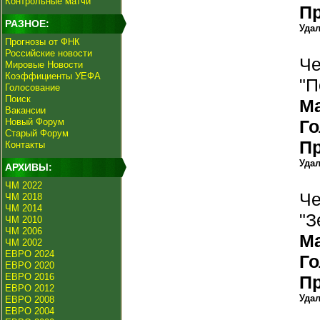
Контрольные матчи
П
РАЗНОЕ:
Уда
Прогнозы от ФНК
Российские новости
Че
Мировые Новости
Коэффициенты УЕФА
"П
Голосование
Поиск
М
Вакансии
Новый Форум
Г
Старый Форум
П
Контакты
Уда
АРХИВЫ:
ЧМ 2022
Че
ЧМ 2018
ЧМ 2014
"З
ЧМ 2010
ЧМ 2006
М
ЧМ 2002
ЕВРО 2024
Г
ЕВРО 2020
ЕВРО 2016
П
ЕВРО 2012
Уда
ЕВРО 2008
ЕВРО 2004