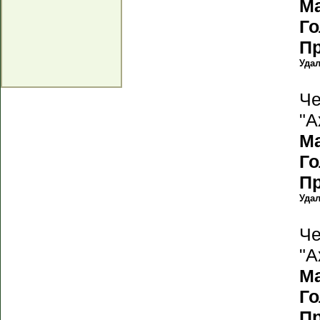
М
Г
П
Уда
Че
"А
М
Г
П
Уда
Че
"А
М
Г
П