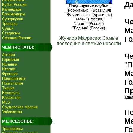
Да
Кубок России
Предыдущие клубы:
Календарь
"Коринтианс" (Бразилия)
Бомбардиры
"Флуминенсе" (Бразилия)
Суперкубок
"Терек" (Россия)
Ч
Тренеры
"Зенит" (Россия)
"Родина" (Россия)
Судьи
М
Стадионы
Г
Сборная России
Жуниор Маурисио: Самые
последние и свежие новости
ЧЕМПИОНАТЫ:
Че
Англия
Германия
"П
Испания
Италия
М
Франция
Нидерланды
Г
Португалия
Турция
П
Беларусь
Уда
Казахстан
MLS
Саудовская Аравия
Пе
Узбекистан
М
МЕЖСЕЗОНЬЕ:
Г
Трансферы