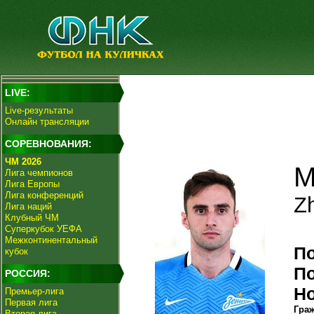
LIVE:
Live-результаты
Онлайн трансляции
СОРЕВНОВАНИЯ:
ЧМ 2026
М
Лига чемпионов
Лига Европы
Лига конференций
Zh
Лига наций
Клубный ЧМ
Суперкубок УЕФА
Межконтинентальный
П
кубок
П
РОССИЯ:
Н
Премьер-лига
Первая лига
Гра
Вторая лига