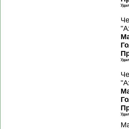
Уда
Че
"А
М
Г
П
Уда
Че
"А
М
Г
П
Уда
Ма