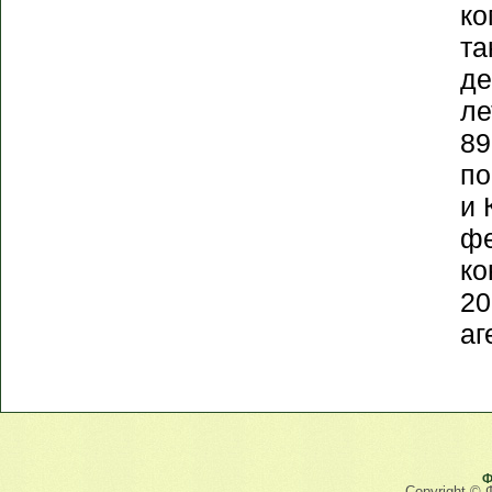
ко
та
де
ле
89
по
и 
фе
ко
20
аг
Ф
Copyright © 