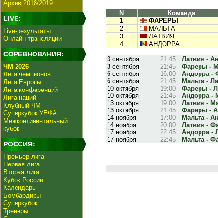
Архив 2018/2019
N
Команда
LIVE:
1
ФАРЕРЫ
2
МАЛЬТА
Live-результаты
3
ЛАТВИЯ
Онлайн трансляции
4
АНДОРРА
СОРЕВНОВАНИЯ:
3 сентября
21:45
Латвия - Ан
ЧМ 2026
3 сентября
21:45
Фареры - Ма
6 сентября
16:00
Андорра - 
Лига чемпионов
6 сентября
21:45
Мальта - Ла
Лига Европы
10 октября
19:00
Фареры - Ла
Лига конференций
10 октября
21:45
Андорра - М
Лига наций
13 октября
19:00
Латвия - Ма
Клубный ЧМ
13 октября
21:45
Фареры - А
Суперкубок УЕФА
14 ноября
17:00
Мальта - Ан
Межконтинентальный
14 ноября
20:00
Латвия - Фа
кубок
17 ноября
22:45
Андорра - Л
17 ноября
22:45
Мальта - Фа
РОССИЯ:
Премьер-лига
Первая лига
Вторая лига
Кубок России
Календарь
Бомбардиры
Суперкубок
Тренеры