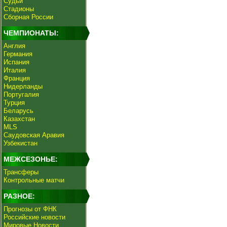
Судьи
Стадионы
Сборная России
ЧЕМПИОНАТЫ:
Англия
Германия
Испания
Италия
Франция
Нидерланды
Португалия
Турция
Беларусь
Казахстан
MLS
Саудовская Аравия
Узбекистан
МЕЖСЕЗОНЬЕ:
Трансферы
Контрольные матчи
РАЗНОЕ:
Прогнозы от ФНК
Российские новости
Мировые Новости