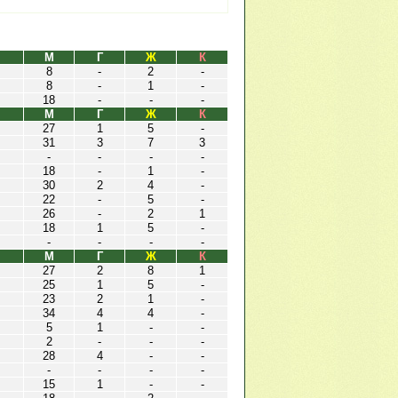
М
Г
Ж
К
8
-
2
-
8
-
1
-
18
-
-
-
М
Г
Ж
К
27
1
5
-
31
3
7
3
-
-
-
-
18
-
1
-
30
2
4
-
22
-
5
-
26
-
2
1
18
1
5
-
-
-
-
-
М
Г
Ж
К
27
2
8
1
25
1
5
-
23
2
1
-
34
4
4
-
5
1
-
-
2
-
-
-
28
4
-
-
-
-
-
-
15
1
-
-