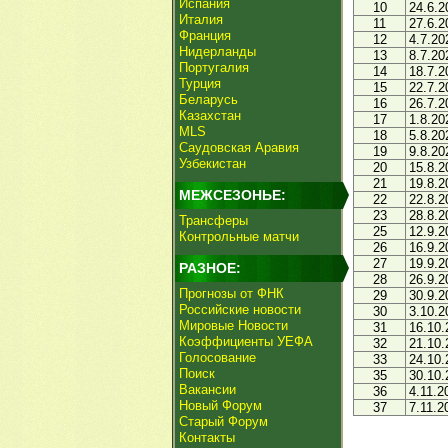
Испания
10
24.6.2
Италия
11
27.6.2
Франция
12
4.7.20
Нидерланды
13
8.7.20
Португалия
14
18.7.2
Турция
15
22.7.2
Беларусь
16
26.7.2
Казахстан
17
1.8.20
MLS
18
5.8.20
Саудовская Аравия
19
9.8.20
Узбекистан
20
15.8.2
21
19.8.2
МЕЖСЕЗОНЬЕ:
22
22.8.2
23
28.8.2
Трансферы
25
12.9.2
Контрольные матчи
26
16.9.2
27
19.9.2
РАЗНОЕ:
28
26.9.2
Прогнозы от ФНК
29
30.9.2
Российские новости
30
3.10.2
Мировые Новости
31
16.10.
Коэффициенты УЕФА
32
21.10.
Голосование
33
24.10.
Поиск
35
30.10.
Вакансии
36
4.11.2
Новый Форум
37
7.11.2
Старый Форум
Контакты