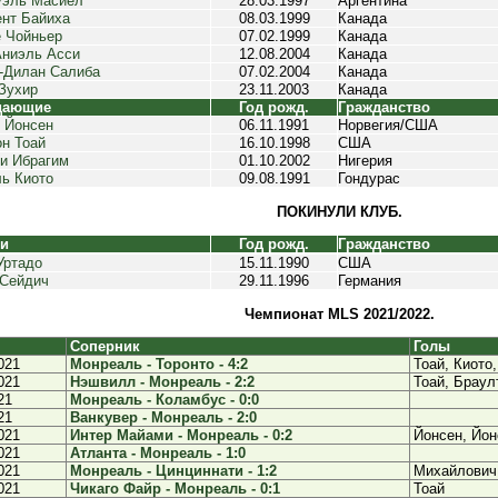
уэль Масиел
28.03.1997
Аргентина
нт Байиха
08.03.1999
Канада
 Чойньер
07.02.1999
Канада
ниэль Асси
12.08.2004
Канада
-Дилан Салиба
07.02.2004
Канада
Зухир
23.11.2003
Канада
дающие
Год рожд.
Гражданство
 Йонсен
06.11.1991
Норвегия/США
н Тоай
16.10.1998
США
и Ибрагим
01.10.2002
Нигерия
ь Киото
09.08.1991
Гондурас
ПОКИНУЛИ КЛУБ.
ки
Год рожд.
Гражданство
Уртадо
15.11.1990
США
Сейдич
29.11.1996
Германия
Чемпионат MLS 2021/2022.
Соперник
Голы
021
Монреаль - Торонто - 4:2
Тоай, Киото
021
Нэшвилл - Монреаль - 2:2
Тоай, Браул
21
Монреаль - Коламбус - 0:0
21
Ванкувер - Монреаль - 2:0
021
Интер Майами - Монреаль - 0:2
Йонсен, Йон
021
Атланта - Монреаль - 1:0
021
Монреаль - Цинциннати - 1:2
Михайлович
021
Чикаго Файр - Монреаль - 0:1
Тоай