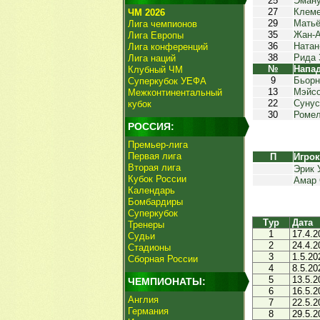
25
Эман
27
Клеме
ЧМ 2026
29
Матьё
Лига чемпионов
35
Жан-А
Лига Европы
36
Натан
Лига конференций
38
Рида 
Лига наций
№
Напа
Клубный ЧМ
9
Бьорн
Суперкубок УЕФА
13
Мэйсо
Межконтинентальный
22
Сунус
кубок
30
Ромел
РОССИЯ:
Премьер-лига
Первая лига
П
Игро
Вторая лига
Эрик 
Кубок России
Амар 
Календарь
Бомбардиры
Суперкубок
Тур
Дата
Тренеры
1
17.4.2
Судьи
2
24.4.2
Стадионы
3
1.5.20
Сборная России
4
8.5.20
5
13.5.2
ЧЕМПИОНАТЫ:
6
16.5.2
Англия
7
22.5.2
Германия
8
29.5.2