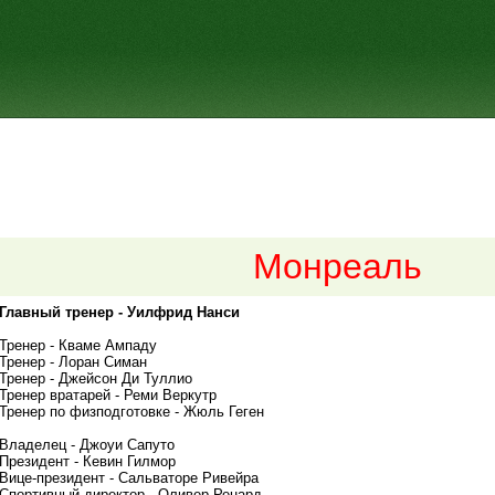
Монреаль
Главный тренер - Уилфрид Нанси
Тренер - Кваме Ампаду
Тренер - Лоран Симан
Тренер - Джейсон Ди Туллио
Тренер вратарей - Реми Веркутр
Тренер по физподготовке - Жюль Геген
Владелец - Джоуи Сапуто
Президент - Кевин Гилмор
Вице-президент - Сальваторе Ривейра
Спортивный директор - Оливер Ренард