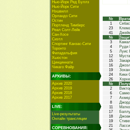
Нью-Йорк Ред Буллз
Нью-Йорк Сити
Нэшвилл
Орландо Сити
№
Врат
Остин
1
Себас
Портленд Тимберс
23
Клема
Реал Солт-Лейк
41
Джейм
Сан-Хосе
№
Защи
Сиэтл
3
Кама
Спортинг Канзас-Сити
4
Руди 
Торонто
5
Луис 
Филадельфия
12
Муста
Хьюстон
15
Закар
Цинциннати
16
Джоэл
Чикаго Файр
19
Зохан
24
Кики 
АРХИВЫ:
26
Хорхе
Архив 2020
№
Полу
Архив 2019
2
Викто
Архив 2018
6
Самюэ
Архив 2017
7
Ахме
8
Джор
LIVE:
11
Матко
17
Баллу
Live-результаты
18
Джоак
Онлайн трансляции
19
Стиве
21
Ласси
СОРЕВНОВАНИЯ: