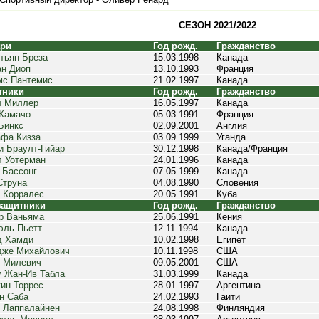
СЕЗОН 2021/2022
ари
Год рожд.
Гражданство
тьян Бреза
15.03.1998
Канада
н Диоп
13.10.1993
Франция
с Пантемис
21.02.1997
Канада
тники
Год рожд.
Гражданство
л Миллер
16.05.1997
Канада
Камачо
05.03.1991
Франция
Бинкс
02.09.2001
Англия
фа Кизза
03.09.1999
Уганда
и Браулт-Гийар
30.12.1998
Канада/Франция
 Уотерман
24.01.1996
Канада
 Бассонг
07.05.1999
Канада
Струна
04.08.1990
Словения
 Корралес
20.05.1991
Куба
защитники
Год рожд.
Гражданство
р Ваньяма
25.06.1991
Кения
ль Пьетт
12.11.1994
Канада
д Хамди
10.02.1998
Египет
дже Михайлович
10.11.1998
США
 Милевич
09.05.2001
США
 Жан-Ив Табла
31.03.1999
Канада
ин Торрес
28.01.1997
Аргентина
н Саба
24.02.1993
Гаити
 Лаппалайнен
24.08.1998
Финляндия