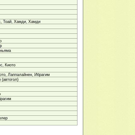
с, Тоай, Хамди, Хамди
о
р
аньяма
ес, Киото
ото, Лаппалайнен, Ибрагим
 (автогол)
о
брагим
ллер