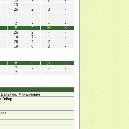
18
-
2
-
10
-
-
-
26
2
3
-
-
-
-
-
-
-
-
-
2
-
-
-
М
Г
Ж
К
26
2
-
-
14
7
1
-
26
4
2
-
19
8
2
-
М
Г
Ж
К
7
-
-
-
7
-
-
-
, Ваньяма, Михайлович
т-Гийар
сен