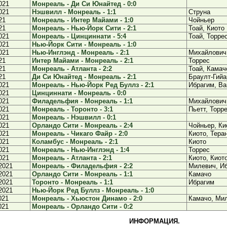
021
Монреаль - Ди Си Юнайтед - 0:0
021
Нэшвилл - Монреаль - 1:1
Струна
21
Монреаль - Интер Майами - 1:0
Чойньер
21
Монреаль - Нью-Йорк Сити - 2:1
Тоай, Киото
021
Монреаль - Цинциннати - 5:4
Тоай, Торре
021
Нью-Йорк Сити - Монреаль - 1:0
021
Нью-Инглэнд - Монреаль - 2:1
Михайлович
21
Интер Майами - Монреаль - 2:1
Торрес
21
Монреаль - Атланта - 2:2
Тоай, Камач
21
Ди Си Юнайтед - Монреаль - 2:1
Браулт-Гийа
021
Монреаль - Нью-Йорк Ред Буллз - 2:1
Ибрагим, В
021
Цинциннати - Монреаль - 0:0
021
Филадельфия - Монреаль - 1:1
Михайлович
021
Монреаль - Торонто - 3:1
Пьетт, Торр
021
Монреаль - Нэшвилл - 0:1
021
Орландо Сити - Монреаль - 2:4
Чойньер, Ки
021
Монреаль - Чикаго Файр - 2:0
Киото, Теран
021
Коламбус - Монреаль - 2:1
Киото
021
Монреаль - Нью-Инглэнд - 1:4
Торрес
021
Монреаль - Атланта - 2:1
Киото, Киот
2021
Монреаль - Филадельфия - 2:2
Милевич, И
2021
Орландо Сити - Монреаль - 1:1
Камачо
2021
Торонто - Монреаль - 1:1
Ибрагим
2021
Нью-Йорк Ред Буллз - Монреаль - 1:0
021
Монреаль - Хьюстон Динамо - 2:0
Камачо, Ми
021
Монреаль - Орландо Сити - 0:2
ИНФОРМАЦИЯ.