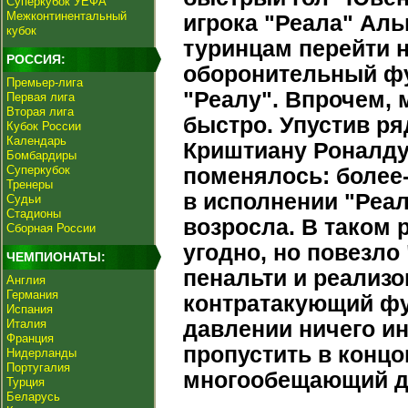
Суперкубок УЕФА
Межконтинентальный
игрока "Реала" Ал
кубок
туринцам перейти н
РОССИЯ:
оборонительный фу
Премьер-лига
"Реалу". Впрочем,
Первая лига
Вторая лига
быстро. Упустив ря
Кубок России
Календарь
Криштиану Роналду.
Бомбардиры
Суперкубок
поменялось: более
Тренеры
в исполнении "Реа
Судьи
Стадионы
возросла. В таком 
Сборная России
угодно, но повезло
ЧЕМПИОНАТЫ:
пенальти и реализо
Англия
Германия
контратакующий фут
Испания
Италия
давлении ничего ин
Франция
пропустить в концо
Нидерланды
Португалия
многообещающий дл
Турция
Беларусь