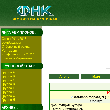
ЛИГА ЧЕМПИОНОВ:
Сезон 2014/2015
Бомбардиры
Отборочный раунд
Регламент
Коэффициенты УЕФА
Список победителей
ГРУППОВОЙ ЭТАП:
Группа А
Группа В
Анонс
Матч
Группа C
Группа D
Группа E
Группа F
Ю
Группа G
Альваро Мората, 9 (1:
Группа H
Ювентус
Джанлуиджи Буффон
АРХИВЫ:
Стефан Лихтштайнер