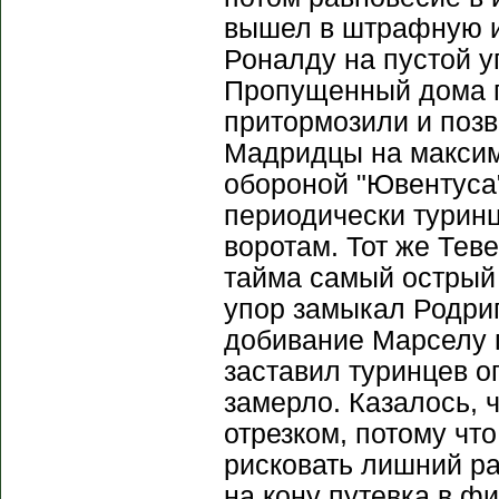
вышел в штрафную и
Роналду на пустой уг
Пропущенный дома г
притормозили и позв
Мадридцы на максим
обороной "Ювентуса"
периодически турин
воротам. Тот же Теве
тайма самый острый 
упор замыкал Родриг
добивание Марселу 
заставил туринцев о
замерло. Казалось, 
отрезком, потому что
рисковать лишний ра
на кону путевка в фи