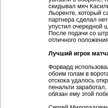
скидывал мяч Касиль
Льоренте, который са
партнера сделал не
упустил очередной ш
После подачи со штр
отличного положения
Лучший игрок матча
Форвард использова
обоим голам в ворот
отскока удалось отк
пенальти заработал,
обязан ему этой поб
Сергей Милорадович