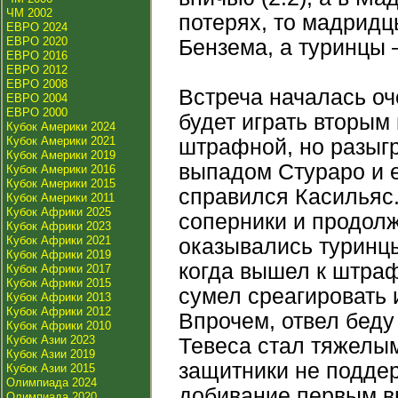
ЧМ 2002
потерях, то мадридц
ЕВРО 2024
ЕВРО 2020
Бензема, а туринцы 
ЕВРО 2016
ЕВРО 2012
ЕВРО 2008
Встреча началась оч
ЕВРО 2004
ЕВРО 2000
будет играть вторым
Кубок Америки 2024
Кубок Америки 2021
штрафной, но разыгр
Кубок Америки 2019
выпадом Стураро и е
Кубок Америки 2016
Кубок Америки 2015
справился Касильяс
Кубок Америки 2011
Кубок Африки 2025
соперники и продолж
Кубок Африки 2023
Кубок Африки 2021
оказывались туринцы
Кубок Африки 2019
когда вышел к штраф
Кубок Африки 2017
Кубок Африки 2015
сумел среагировать 
Кубок Африки 2013
Кубок Африки 2012
Впрочем, отвел беду
Кубок Африки 2010
Кубок Азии 2023
Тевеса стал тяжелым 
Кубок Азии 2019
защитники не поддер
Кубок Азии 2015
Олимпиада 2024
добивание первым в
Олимпиада 2020