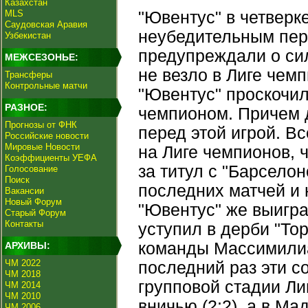
Казахстан
MLS
"Ювентус" в четвер
Саудовская Аравия
неубедительным пере
Узбекистан
предупреждали о си
МЕЖСЕЗОНЬЕ:
не везло в Лиге че
Трансферы
Контрольные матчи
"Ювентус" проскочил
РАЗНОЕ:
чемпионом. Причем д
Прогнозы от ФНК
перед этой игрой. В
Российские новости
Мировые Новости
на Лиге чемпионов, 
Коэффициенты УЕФА
за титул с "Барсело
Голосование
Поиск
последних матчей и 
Вакансии
Новый Форум
"Ювентус" же выигра
Старый Форум
Контакты
уступил в дерби "Тор
команды Массимилиан
АРХИВЫ:
ЧМ 2022
последний раз эти с
ЧМ 2018
групповой стадии Ли
ЧМ 2014
ЧМ 2010
вничью (2:2), а в Ма
ЧМ 2006