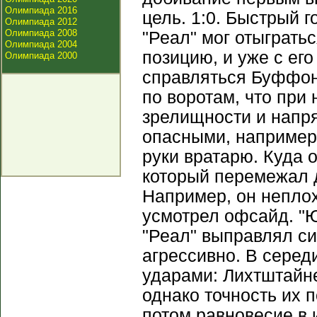
Олимпиада 2016
цель. 1:0. Быстрый 
Олимпиада 2012
Олимпиада 2008
"Реал" мог отыграть
Олимпиада 2004
позицию, и уже с е
Олимпиада 2000
справляться Буффон
по воротам, что при
зрелищности и напр
опасными, например
руки вратарю. Куда 
который перемежал 
Например, он неплох
усмотрел офсайд. "Ю
"Реал" выправлял си
агрессивно. В сере
ударами: Лихтштайн
однако точность их 
потом равновесие в 