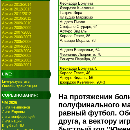
Леонардо Бонуччи
Архив 2013/2014
Джорджо Кьеллини
Архив 2012/2013
Патрис Эвра
Архив 2011/2012
Клаудио Маркизио
Архив 2010/2011
Андреа Пирло
Архив 2009/2010
Стефано Стураро, 64
Архив 2008/2009
Артуро Видаль
Архив 2007/2008
Карлос Тевес, 86
Архив 2006/2007
Альваро Мората, 78
Архив 2005/2006
Архив 2004/2005
Андреа Бардзальи, 64
Архив 2003/2004
Фернандо Льоренте, 78
Архив 2002/2003
Роберто Перейра, 86
Архив 2001/2002
Архив 2000/2001
Леонардо Бонуччи, 5
Карлос Тевес, 46
LIVE:
Артуро Видаль, 56
Live-результаты
Джорджо Кьеллини, 90+3
Онлайн трансляции
СОРЕВНОВАНИЯ:
На протяжении бол
ЧМ 2026
полуфинального ма
Лига чемпионов
равный футбол. Об
Лига Европы
Лига конференций
друга, а вектору и
Лига наций
Клубный ЧМ
быстрый гол "Ювент