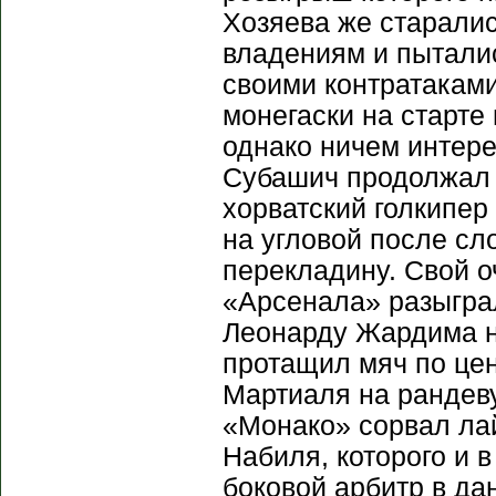
Хозяева же старали
владениям и пыталис
своими контратаками
монегаски на старте
однако ничем интер
Субашич продолжал т
хорватский голкипер
на угловой после с
перекладину. Свой 
«Арсенала» разыгра
Леонарду Жардима н
протащил мяч по це
Мартиаля на рандеву
«Монако» сорвал ла
Набиля, которого и 
боковой арбитр в да