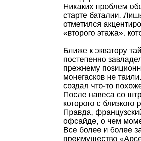
Никаких проблем обо
старте баталии. Лиш
отметился акцентир
«второго этажа», кот
Ближе к экватору та
постепенно завладе
прежнему позиционн
монегасков не таили
создал что-то похож
После навеса со штр
которого с близкого
Правда, французский
офсайде, о чем мом
Все более и более 
преимущество «Арсе