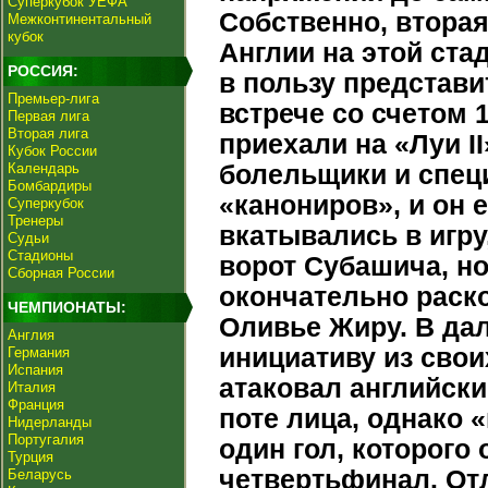
Суперкубок УЕФА
Собственно, втора
Межконтинентальный
кубок
Англии на этой ста
РОССИЯ:
в пользу представи
Премьер-лига
встрече со счетом 
Первая лига
Вторая лига
приехали на «Луи I
Кубок России
Календарь
болельщики и спец
Бомбардиры
«канониров», и он 
Суперкубок
Тренеры
вкатывались в игру
Судьи
Стадионы
ворот Субашича, но
Сборная России
окончательно раск
ЧЕМПИОНАТЫ:
Оливье Жиру. В да
Англия
инициативу из свои
Германия
Испания
атаковал английски
Италия
Франция
поте лица, однако
Нидерланды
Португалия
один гол, которого
Турция
четвертьфинал. От
Беларусь