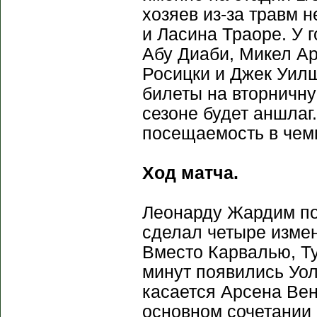
хозяев из-за травм 
и Ласина Траоре. У 
Абу Диаби, Микел А
Росицки и Джек Уилш
билеты на вторничну
сезоне будет аншлаг
посещаемость в чем
Ход матча.
Леонарду Жардим по
сделал четыре измен
Вместо Карвалью, Ту
минут появились Уол
касается Арсена Вен
основном сочетании