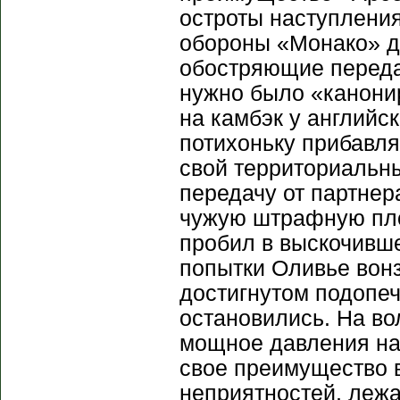
остроты наступления
обороны «Монако» д
обостряющие передач
нужно было «канонир
на камбэк у английск
потихоньку прибавля
свой территориальны
передачу от партнер
чужую штрафную пло
пробил в выскочивше
попытки Оливье вонз
достигнутом подопеч
остановились. На во
мощное давления на 
свое преимущество в
неприятностей, леж