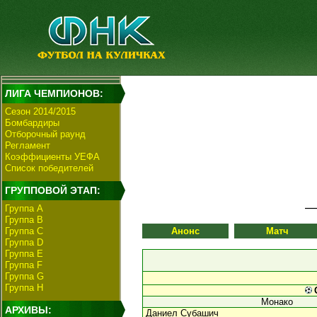
ЛИГА ЧЕМПИОНОВ:
Сезон 2014/2015
Бомбардиры
Отборочный раунд
Регламент
Коэффициенты УЕФА
Список победителей
ГРУППОВОЙ ЭТАП:
Группа А
Группа В
Группа C
Анонс
Матч
Группа D
Группа E
Группа F
Группа G
Группа H
Монако
АРХИВЫ:
Даниел Субашич