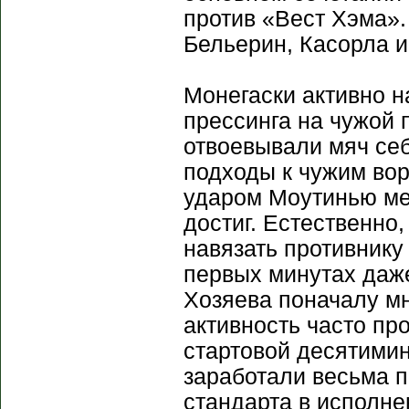
против «Вест Хэма».
Бельерин, Касорла и
Монегаски активно н
прессинга на чужой 
отвоевывали мяч се
подходы к чужим во
ударом Моутинью мет
достиг. Естественно
навязать противнику
первых минутах даже
Хозяева поначалу мн
активность часто пр
стартовой десятими
заработали весьма 
стандарта в исполн