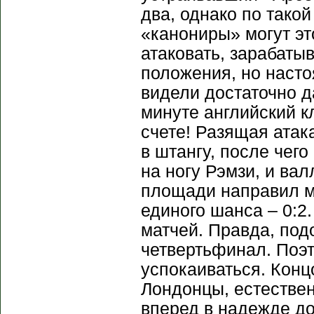
два, однако по такой
«канониры» могут эт
атаковать, зарабаты
положения, но наст
видели достаточно д
минуте английский к
счете! Разящая атак
в штангу, после чег
на ногу Рэмзи, и ва
площади направил мя
единого шанса – 0:2
матчей. Правда, под
четвертьфинал. Поэ
успокаиваться. Кон
Лондонцы, естествен
вперед в надежде до