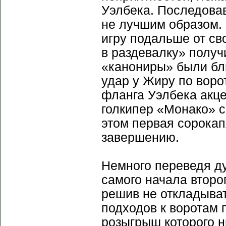
Уэлбека. Последова
не лучшим образом. 
игру подальше от св
в раздевалку» получ
«канониры» были бли
удар у Жиру по воро
фланга Уэлбека акце
голкипер «Монако» с
этом первая сорока
завершению.
Немного переведя ду
самого начала второ
решив не откладыват
подходов к воротам 
розыгрыш которого 