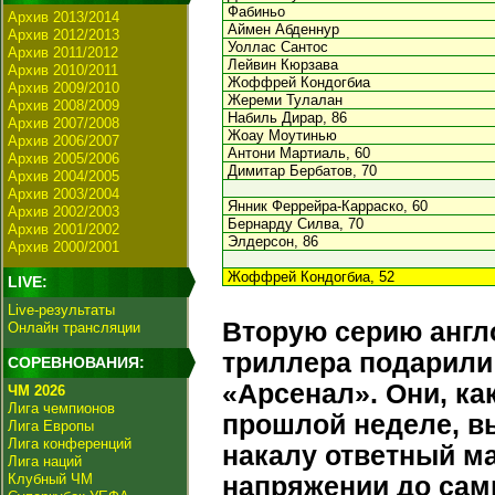
Фабиньо
Архив 2013/2014
Аймен Абденнур
Архив 2012/2013
Уоллас Сантос
Архив 2011/2012
Лейвин Кюрзава
Архив 2010/2011
Жоффрей Кондогбиа
Архив 2009/2010
Жереми Тулалан
Архив 2008/2009
Набиль Дирар, 86
Архив 2007/2008
Жоау Моутинью
Архив 2006/2007
Антони Мартиаль, 60
Архив 2005/2006
Димитар Бербатов, 70
Архив 2004/2005
Архив 2003/2004
Янник Феррейра-Карраско, 60
Архив 2002/2003
Бернарду Силва, 70
Архив 2001/2002
Элдерсон, 86
Архив 2000/2001
Жоффрей Кондогбиа, 52
LIVE:
Live-результаты
Вторую серию англ
Онлайн трансляции
триллера подарили
СОРЕВНОВАНИЯ:
«Арсенал». Они, ка
ЧМ 2026
Лига чемпионов
прошлой неделе, в
Лига Европы
Лига конференций
накалу ответный м
Лига наций
Клубный ЧМ
напряжении до сам