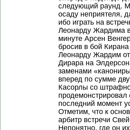
следующий раунд. М
осаду неприятеля, д
ибо играть на встре
Леонарду Жардима в 
минуте Арсен Венге
бросив в бой Кирана
Леонарду Жардим от
Дирара на Элдерсон
заменами «канониры
вперед по сумме дву
Касорлы со штрафно
продемонстрировал 
последний момент ус
Отметим, что к осно
арбитр встречи Свей
Непонятно, где он и