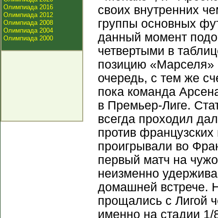
Олимпиада 2016
своих внутренних че
Олимпиада 2012
группы основных фут
Олимпиада 2008
Олимпиада 2004
данный момент подо
Олимпиада 2000
четвертыми в таблиц
позицию «Марселя» в
очередь, с тем же сч
пока команда Арсена
в Премьер-Лиге. Ста
всегда проходил да
против французских 
проигрывали во Фран
первый матч на чужо
неизменно удержива
домашней встрече. Н
прощались с Лигой ч
именно на стадии 1/