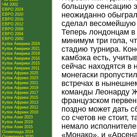
ЧМ 2002
большую сенсацию э
ЕВРО 2024
неожиданно обыграл
ЕВРО 2020
ЕВРО 2016
сделал весомейшую 
ЕВРО 2012
ЕВРО 2008
Теперь лондонцам в 
ЕВРО 2004
ЕВРО 2000
минимум три гола, ч
Кубок Америки 2024
стадию турнира. Ко
Кубок Америки 2021
Кубок Америки 2019
камбэка есть, учиты
Кубок Америки 2016
Кубок Америки 2015
сейчас находятся в 
Кубок Америки 2011
Кубок Африки 2025
монегаски пропустил
Кубок Африки 2023
встречах в нынешнем
Кубок Африки 2021
Кубок Африки 2019
команды Леонарду Ж
Кубок Африки 2017
Кубок Африки 2015
французском первен
Кубок Африки 2013
Кубок Африки 2012
поздно может дать с
Кубок Африки 2010
со счетов не стоит, т
Кубок Азии 2023
Кубок Азии 2019
немало исполнителей
Кубок Азии 2015
Олимпиада 2024
«Монако», и «Арсена
Олимпиада 2020