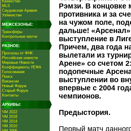
Казахстан
Рэмзи. В концовке
MLS
Саудовская Аравия
противника и за сч
Узбекистан
на чужом поле, по
МЕЖСЕЗОНЬЕ:
дальше! «Арсенал» 
Трансферы
Контрольные матчи
выступление в Лиге
Причем, два года 
РАЗНОЕ:
Прогнозы от ФНК
вылетали из турни
Российские новости
Арене» со счетом 2
Мировые Новости
Коэффициенты УЕФА
подопечные Арсена
Голосование
Поиск
выступлении во вну
Вакансии
Новый Форум
впервые с 2004 год
Старый Форум
чемпионов.
Контакты
АРХИВЫ:
Предыстория.
ЧМ 2022
ЧМ 2018
ЧМ 2014
ЧМ 2010
Первый матч данног
ЧМ 2006