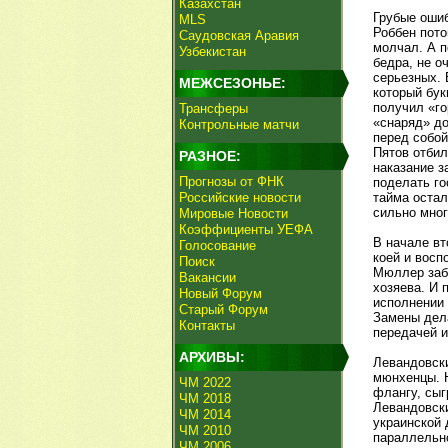
Казахстан
Грубые ошиб
MLS
Роббен пото
Саудовская Аравия
молчал. А п
Узбекистан
бедра, не о
серьезных. 
МЕЖСЕЗОНЬЕ:
который бук
получил «го
Трансферы
«снаряд» до
Контрольные матчи
перед собой
Пятов отбил
РАЗНОЕ:
наказание з
Прогнозы от ФНК
поделать го
Российские новости
тайма остал
сильно мно
Мировые Новости
Коэффициенты УЕФА
В начале вт
Голосование
коей и восп
Поиск
Мюллер заби
Вакансии
хозяева. И 
Новый Форум
исполнении 
Старый Форум
Замены дела
Контакты
передачей и
АРХИВЫ:
Левандовски
мюнхенцы. Н
ЧМ 2022
флангу, сыг
ЧМ 2018
Левандовски
ЧМ 2014
украинской 
ЧМ 2010
параллельн
ЧМ 2006