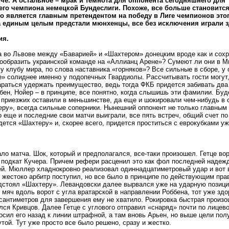
че. А остальное – мрак и темнота для оппонента сегодняшнего для
го чемпиона немецкой Бундеслиги. Похоже, все больше становитс
то является главным претендентом на победу в Лиге чемпионов это
а единым целым предстали мюнхенцы, все без исключения играли з
ия.
 во Львове между «Баварией» и «Шахтером» донецким вроде как и сохр
ообразить украинской команде на «Аллианц Арене»? Сумеют ли они в М
 клубу мира, по слова наставника «горняков»? Все сильные в сборе, у 
» солиднее именно у подопечных Гвардиолы. Рассчитывать гости могут, 
араться удержать преимущество, ведь тогда ФКБ придется забивать два
бен, Нойер – в принципе, все понятно, когда слышишь эти фамилии. Буд
 приезжих оставили в меньшинстве, да еще и шокировали чем-нибудь в 
у», всегда сильные соперники. Нынешний оппонент не только главным 
о еще и последние свои матчи выиграли, все пять встреч, общий счет по
ется «Шахтеру» и, скорее всего, придется проститься с еврокубками уж
ало матча. Шок, который и предполагался, все-таки произошел. Гетце в
 подкат Кучера. Причем рефери расценил это как фол последней надежд
ей. Мюллер хладнокровно реализовал одиннадцатиметровый удар и вот в
ь жестоко арбитр поступил, но все было в принципе по действующим пра
стоял «Шахтеру». Левандовски далее вырвался уже на ударную позицию
 мяч вдоль ворот с угла вратарской в направлении Роббена, тот уже здо
сантиметров для завершения ему не хватило. Рокировка быстрая произо
лся Кривцов. Далее Гетце с углового отправил «снаряд» почти по лицев
осил его назад к линии штрафной, а там вновь Арьен, но выше цели по
той. Тут уже просто все было решено, сразу и жестко.