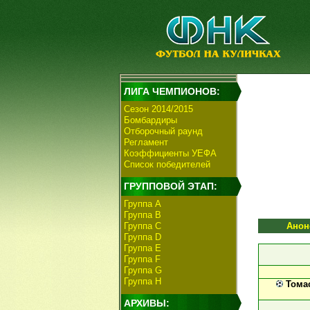
ЛИГА ЧЕМПИОНОВ:
Сезон 2014/2015
Бомбардиры
Отборочный раунд
Регламент
Коэффициенты УЕФА
Список победителей
ГРУППОВОЙ ЭТАП:
Группа А
Группа В
Группа C
Анон
Группа D
Группа E
Группа F
Группа G
Группа H
Томас
АРХИВЫ: