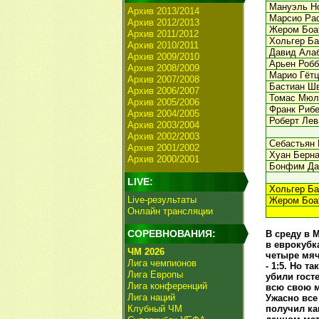
Мануэль Н
Архив 2013/2014
Марсио Ра
Архив 2012/2013
Жером Боа
Архив 2011/2012
Хольгер Ба
Архив 2010/2011
Давид Ала
Архив 2009/2010
Арьен Робб
Архив 2008/2009
Марио Гётц
Архив 2007/2008
Бастиан Ш
Архив 2006/2007
Томас Мюл
Архив 2005/2006
Франк Рибе
Архив 2004/2005
Роберт Лев
Архив 2003/2004
Архив 2002/2003
Себастьян 
Архив 2001/2002
Хуан Берна
Архив 2000/2001
Бонфим Дан
LIVE:
Хольгер Ба
Live-результаты
Жером Боат
Онлайн трансляции
СОРЕВНОВАНИЯ:
В среду в 
в еврокубка
ЧМ 2026
четыре мяч
Лига чемпионов
- 1:5. Но 
Лига Европы
убили гост
Лига конференций
всю свою м
Лига наций
Ужасно все
Клубный ЧМ
получил ка