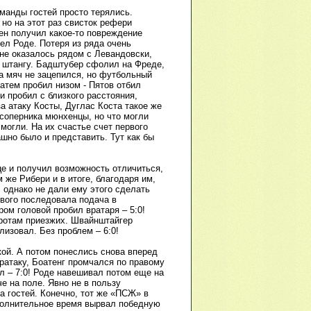
манды гостей просто терялись.
 но на этот раз свисток рефери
ен получил какое-то повреждение
шел Роде. Потеря из ряда очень
не оказалось рядом с Левандовски,
в штангу. Бадштубер сфолил на Фреде,
а мяч не зацепился, но футбольный
затем пробил низом - Пятов отбил
и пробил с близкого расстояния,
за атаку Косты, Дуглас Коста такое же
соперника мюнхенцы, но что могли
могли. На их счастье счет первого
ашно было и представить. Тут как бы
це и получил возможность отличиться,
 же Рибери и в итоге, благодаря им,
, однако не дали ему этого сделать
ового последовала подача в
ом головой пробил вратаря – 5:0!
оротам приезжих. Швайнштайгер
изовал. Без проблем – 6:0!
ой. А потом понеслись снова вперед
ратаку, Боатенг промчался по правому
ол – 7:0! Роде навешивал потом еще на
е на поле. Явно не в пользу
а гостей. Конечно, тот же «ПСЖ» в
полнительное время вырвал победную