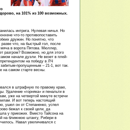
я
го
дорово, на 101% из 100 возможных.
анилась интрига. Нулевая ничья. Но
юнхене что-то противопоставить
обеих дружин. Но понятно, что
разве что, на быстрый гол, после
 мяча в ворота Пятова. Мюллер,
ет разгром? Возможно, но для этого
самом начале дуэли. Не везет в плей-
претендентом на победу в ЛЧ
 забитым-пропущенным – 21-1, вот так.
е на самом старте весны.
орвался в штрафную по правому краю,
ы. Удаление «горняка» и пенальти в
ам, уже на четвертой минуте встречи
вилам. И вот теперь настоящий
, ушел он от Степаненко, успел
рово бежал к своей цели, да
шла у приезжих. Вместо Тайсона на
ой на ближнюю штангу, Рибери в
лучилось. Навал увеличивался с