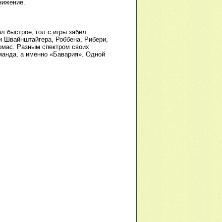
нижение.
л быстрое, гол с игры забил
и Швайнштайгера, Роббена, Рибери,
Томас. Разным спектром своих
манда, а именно «Бавария». Одной