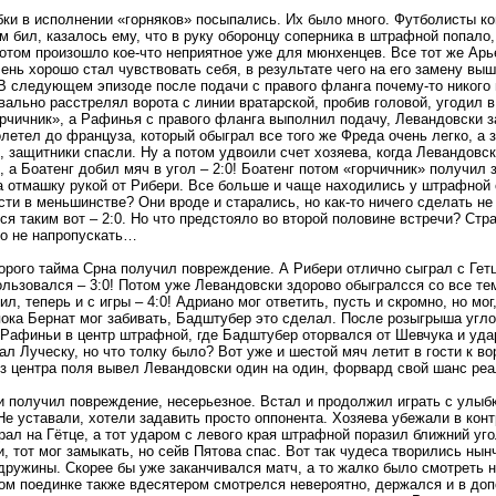
ки в исполнении «горняков» посыпались. Их было много. Футболисты ко
м бил, казалось ему, что в руку оборонцу соперника в штрафной попало,
отом произошло кое-что неприятное уже для мюнхенцев. Все тот же Арь
чень хорошо стал чувствовать себя, в результате чего на его замену вы
В следующем эпизоде после подачи с правого фланга почему-то никого 
вально расстрелял ворота с линии вратарской, пробив головой, угодил 
рчичник», а Рафинья с правого фланга выполнил подачу, Левандовски з
летел до француза, который обыграл все того же Фреда очень легко, а 
, защитники спасли. Ну а потом удвоили счет хозяева, когда Левандовск
, а Боатенг добил мяч в угол – 2:0! Боатенг потом «горчичник» получил 
а отмашку рукой от Рибери. Все больше и чаще находились у штрафной 
сти в меньшинстве? Они вроде и старались, но как-то ничего сделать не 
ся таким вот – 2:0. Но что предстояло во второй половине встречи? Стр
го не напропускать…
орого тайма Срна получил повреждение. А Рибери отлично сыграл с Гет
ользовался – 3:0! Потом уже Левандовски здорово обыгралсся со все тем
л, теперь и с игры – 4:0! Адриано мог ответить, пусть и скромно, но мог
пока Бернат мог забивать, Бадштубер это сделал. После розыгрыша угл
Рафиньи в центр штрафной, где Бадштубер оторвался от Шевчука и удар
л Луческу, но что толку было? Вот уже и шестой мяч летит в гости к в
з центра поля вывел Левандовски один на один, форвард свой шанс реал
 получил повреждение, несерьезное. Встал и продолжил играть с улыбк
е уставали, хотели задавить просто оппонента. Хозяева убежали в конт
рал на Гётце, а тот ударом с левого края штрафной поразил ближний уг
, тот мог замыкать, но сейв Пятова спас. Вот так чудеса творились нынч
дружины. Скорее бы уже заканчивался матч, а то жалко было смотреть н
ом поединке также вдесятером смотрелся невероятно, держался и в до