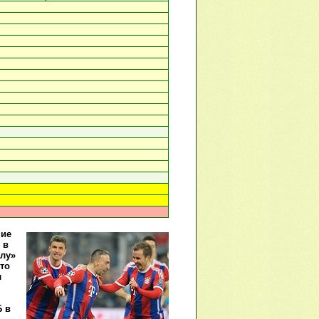
ние
 в
алу»
сто
л
Б в