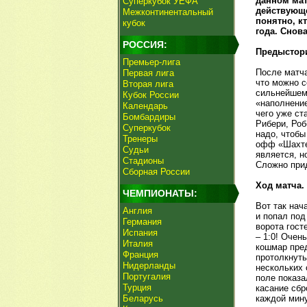
данном мат
Суперкубок УЕФА
действующе
Межконтинентальный
понятно, к
кубок
года. Снов
РОССИЯ:
Предыстор
Премьер-лига
После матча
Первая лига
что можно с
Вторая лига
сильнейшему
Кубок России
«наполнение
Календарь
чего уже ст
Бомбардиры
Рибери, Роб
Суперкубок
надо, чтобы
Тренеры
офф «Шахтер
Судьи
является, н
Стадионы
Сложно прид
Сборная России
Ход матча.
ЧЕМПИОНАТЫ:
Вот так нач
Англия
и попал под
Германия
ворота гост
Испания
– 1:0! Очен
Италия
кошмар пред
Франция
протолкнуть
Нидерланды
нескольких 
Португалия
поле показа
Турция
касание сбр
Беларусь
каждой мину