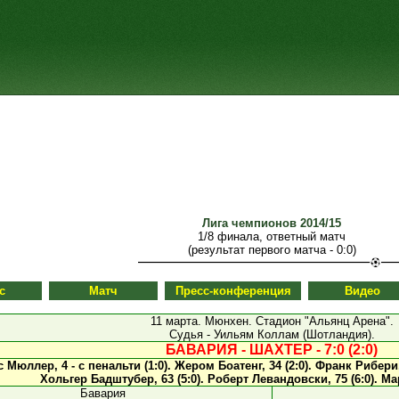
Лига чемпионов 2014/15
1/8 финала, ответный матч
(результат первого матча - 0:0)
с
Матч
Пресс-конференция
Видео
11 марта. Мюнхен. Стадион "Альянц Арена".
Судья - Уильям Коллам (Шотландия).
БАВАРИЯ - ШАХТЕР - 7:0 (2:0)
 Мюллер, 4 - с пенальти (1:0).
Жером Боатенг, 34 (2:0).
Франк Рибери, 
Хольгер Бадштубер, 63 (5:0).
Роберт Левандовски, 75 (6:0).
Мар
Бавария