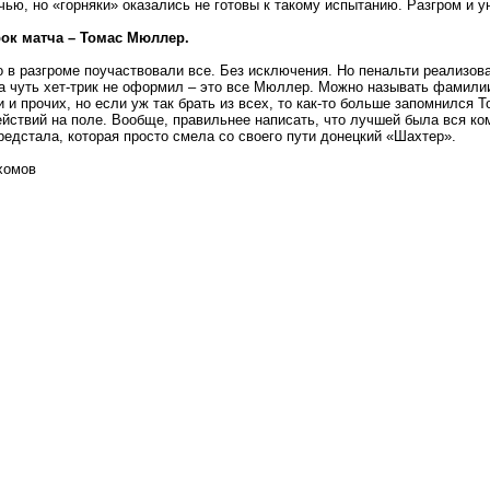
чью, но «горняки» оказались не готовы к такому испытанию. Разгром и у
ок матча – Томас Мюллер.
о в разгроме поучаствовали все. Без исключения. Но пенальти реализова
а чуть хет-трик не оформил – это все Мюллер. Можно называть фамили
 и прочих, но если уж так брать из всех, то как-то больше запомнился 
йствий на поле. Вообще, правильнее написать, что лучшей была вся ко
редстала, которая просто смела со своего пути донецкий «Шахтер».
хомов