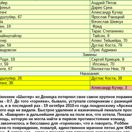
ойер
Андрей Пятов
финья
Дарио Срна
тенг
Александр Кучер
дштубер, 67
Ярослав Ракицкий
ба
Вячеслав Шевчук
ен, 19
Фред
е
Тарас Степаненко
вайнштайгер
Тайсон, 9
лер
Алекс Тейшейра, 70
ри, 59
Дуглас Коста, 79
андовски
Луис Адриано
Замены:
Роде, 19
Сергей Кривцов, 9
т, 59
Илсиньо, 70
те, 67
Велингтон Нем, 79
Наказания:
дштубер, 26
Дуглас Коста, 38
енг, 38
Александр Кучер, 3
Мюнхене «Шахтер» из Донецка потерпел свое самое крупное пораже
х - 0:7. До того «горняки», бывало, уступали соперникам с разницей
а, и в последний раз - 19 октября 2010-го года лондонскому «Арсен
такого еще не видали. Быстрое удаление и назначенный пенальти про
ей. «Бавария» в дальнейшем делала на поле все, что хотела. Показа
ощь, которую не могла найти в первом противостоянии команд.
 закончилось и бесславно для «горняков», что и говорить. Роббен
кое-то повреждение, пожалуй, единственное мрачное пятно для ФК