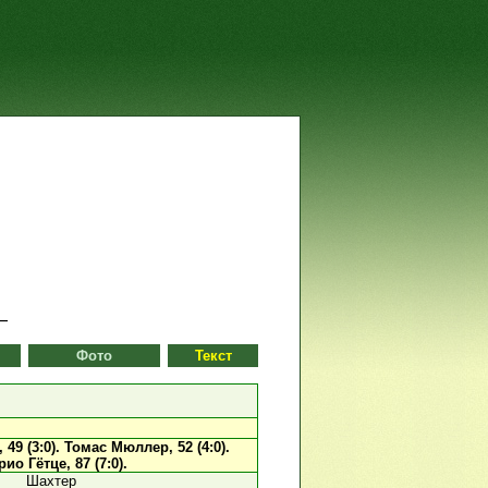
Фото
Текст
49 (3:0).
Томас Мюллер, 52 (4:0).
ио Гётце, 87 (7:0).
Шахтер