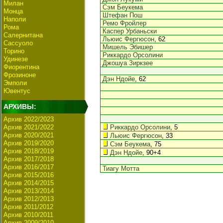
Милан
Сэм Беукема
Монца
Штефан Пош
Наполи
Ремо Фройлер
Рома
Каспер Урбаньски
Салернитана
Льюис Фергюсон
, 62
Сассуоло
Мишель Эбишер
Торино
Риккардо Орсолини
Удинезе
Джошуа Зиркзее
Фиорентина
Фрозиноне
Дэн Ндойе
, 62
Эмполи
Ювентус
АРХИВЫ:
Архив 2022/2023
Архив 2021/2022
Риккардо Орсолини
, 5
Архив 2020/2021
Льюис Фергюсон
, 33
Архив 2019/2020
Сэм Беукема
, 75
Архив 2018/2019
Дэн Ндойе
, 90+4
Архив 2017/2018
Архив 2016/2017
Тиагу Мотта
Архив 2015/2016
Архив 2014/2015
Архив 2013/2014
Архив 2012/2013
Архив 2011/2012
Архив 2010/2011
Архив 2009/2010