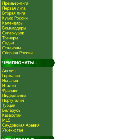
Премьер-лига
Первая лига
Вторая лига
Кубок России
Календарь
Бомбардиры
Суперкубок
Тренеры
Судьи
Стадионы
Сборная России
ЧЕМПИОНАТЫ:
Англия
Германия
Испания
Италия
Франция
Нидерланды
Португалия
Турция
Беларусь
Казахстан
MLS
Саудовская Аравия
Узбекистан