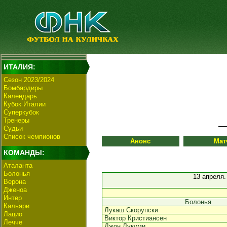
ИТАЛИЯ:
Сезон 2023/2024
Бомбардиры
Календарь
Кубок Италии
Суперкубок
Тренеры
Судьи
Список чемпионов
Анонс
Мат
КОМАНДЫ:
Аталанта
Болонья
13 апреля
Верона
Дженоа
Интер
Болонья
Кальяри
Лукаш Скорупски
Лацио
Виктор Кристиансен
Лечче
Джон Лукуми