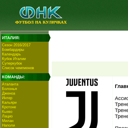
ИТАЛИЯ:
Сезон 2016/2017
Бомбардиры
Календарь
Кубок Италии
Суперкубок
Список чемпионов
КОМАНДЫ:
Аталанта
Глав
Болонья
Дженоа
Ассис
Интер
Кальяри
Трене
Кротоне
Трен
Кьево
Трен
Лацио
Милан
Наполи