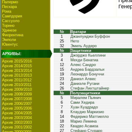
През
Палермо
Гене
Пескара
Рома
Сампдория
Сассуоло
Торино
Удинезе
№
Вратари
Фиорентина
1
Джанлуиджи Буффон
Эмполи
25
Нето
Ювентус
32
Эмиль Аудеро
№
Защитники
АРХИВЫ:
3
Джорджо Кьеллини
4
Мехди Бенатиа
Архив 2015/2016
12
Алекс Сандро
Архив 2014/2015
15
Андреа Бардзальи
Архив 2013/2014
19
Леонардо Бонуччи
Архив 2012/2013
23
Даниэл Алвес
Архив 2011/2012
24
Даниэле Ругани
Архив 2010/2011
26
Стефан Лихтштайнер
Архив 2009/2010
№
Полузащитники
Архив 2008/2009
5
Миралем Пьянич
Архив 2007/2008
6
Сами Хедира
Архив 2006/2007
7
Хуан Куадрадо
Архив 2005/2006
8
Клаудио Маркизио
Архив 2004/2005
14
Федерико Маттиелло
Архив 2003/2004
18
Марио Лемина
Архив 2002/2003
22
Квадво Асамоа
Архив 2001/2002
27
Стефано Стураро
Архив 2000/2001