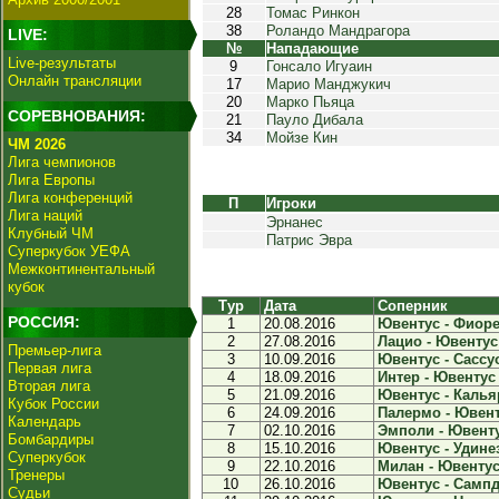
28
Томас Ринкон
38
Роландо Мандрагора
LIVE:
№
Нападающие
Live-результаты
9
Гонсало Игуаин
Онлайн трансляции
17
Марио Манджукич
20
Марко Пьяца
СОРЕВНОВАНИЯ:
21
Пауло Дибала
34
Мойзе Кин
ЧМ 2026
Лига чемпионов
Лига Европы
Лига конференций
П
Игроки
Лига наций
Эрнанес
Клубный ЧМ
Патрис Эвра
Суперкубок УЕФА
Межконтинентальный
кубок
Тур
Дата
Соперник
РОССИЯ:
1
20.08.2016
Ювентус - Фиорен
2
27.08.2016
Лацио - Ювентус 
Премьер-лига
3
10.09.2016
Ювентус - Сассуо
Первая лига
4
18.09.2016
Интер - Ювентус 
Вторая лига
5
21.09.2016
Ювентус - Кальяр
Кубок России
6
24.09.2016
Палермо - Ювенту
Календарь
7
02.10.2016
Эмполи - Ювентус
Бомбардиры
8
15.10.2016
Ювентус - Удинез
Суперкубок
9
22.10.2016
Милан - Ювентус 
Тренеры
10
26.10.2016
Ювентус - Сампд
Судьи