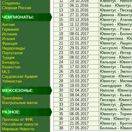
11
29.10.2016
Ювентус - Наполи
Стадионы
12
06.11.2016
Кьево - Ювентус 
Сборная России
13
19.11.2016
Ювентус - Пескар
14
27.11.2016
Дженоа - Ювентус
ЧЕМПИОНАТЫ:
15
03.12.2016
Ювентус - Аталан
16
11.12.2016
Торино - Ювентус
Англия
17
17.12.2016
Ювентус - Рома -
Германия
19
08.01.2017
Ювентус - Болонь
Испания
20
15.01.2017
Фиорентина - Юве
Италия
21
22.01.2017
Ювентус - Лацио 
Франция
22
29.01.2017
Сассуоло - Ювент
Нидерланды
23
05.02.2017
Ювентус - Интер 
Португалия
18
08.02.2017
Кротоне - Ювенту
Турция
24
12.02.2017
Кальяри - Ювенту
Беларусь
25
17.02.2017
Ювентус - Палерм
Казахстан
26
25.02.2017
Ювентус - Эмполи
MLS
27
05.03.2017
Удинезе - Ювенту
Саудовская Аравия
28
10.03.2017
Ювентус - Милан 
Узбекистан
29
19.03.2017
Сампдория - Юве
МЕЖСЕЗОНЬЕ:
30
02.04.2017
Наполи - Ювентус
31
08.04.2017
Ювентус - Кьево 
Трансферы
32
15.04.2017
Пескара - Ювенту
Контрольные матчи
33
23.04.2017
Ювентус - Дженоа
34
28.04.2017
Аталанта - Ювент
РАЗНОЕ:
35
06.05.2017
Ювентус - Торино
36
14.05.2017
Рома - Ювентус -
Прогнозы от ФНК
37
21.05.2017
Ювентус - Кротон
Российские новости
38
27.05.2017
Болонья - Ювенту
Мировые Новости