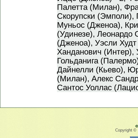
Палетта (Милан), Фр
Скорупски (Эмполи), 
Муньос (Дженоа), Кр
(Удинезе), Леонардо 
(Дженоа), Уэсли Худт
Ханданович (Интер), 
Гольданига (Палермо)
Дайнелли (Кьево), Ю
(Милан), Алекс Сандр
Сантос Уоллас (Лацио
Ф
Copyright ©