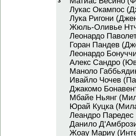
Матиас Веcино (Ф
3
Лукас Окампос (Д
Лука Ригони (Дже
Жюль-Оливье Нтч
Леонардо Паволет
Горан Пандев (Дж
Леонардо Бонуччи
Алекс Сандро (Юв
Маноло Габбьядин
Ивайло Чочев (П
Джакомо Бонавен
Мбайе Ньянг (Мил
Юрай Куцка (Мил
Леандро Паредес 
Данило Д'Амбрози
Жоау Мариу (Инт