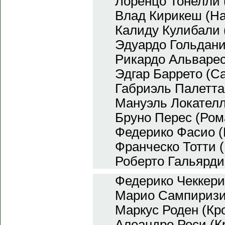
Лоренцо Тонелли 
Влад Кирикеш (Н
Калиду Кулибали 
Эдуардо Гольдани
Рикардо Альваре
Эдгар Баррето (С
Габриэль Палетта
Мануэль Локателл
Бруно Перес (Ром
Федерико Фасио (
Франческо Тотти (
Роберто Гальярди
Федерико Чеккери
Марио Сампиризи
Маркус Роден (Кр
Алеандро Роси (К