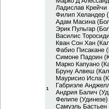
Марко Д'Алессанд
Ладислав Крейчи 
Филип Хеландер (
Адам Масина (Бо
Эрик Пульгар (Бо
Василис Торосиди
Кван Сон Хан (Ка
Фабио Писакане (
Симоне Падоин (
Марко Капуано (К
Бруну Алвеш (Кал
Маурисио Исла (К
Габриэле Анджелл
1
Андрия Балич (Уд
Фелипе (Удинезе)
Самуэль Бастьен 