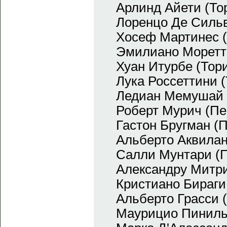
Арлинд Айети (То
Лоренцо Де Сильв
Хосеф Мартинес (
Эмилиано Моретт
Хуан Итурбе (Тор
Лука Россеттини 
Ледиан Мемушай 
Роберт Мурич (Пе
Гастон Бругман (
Альберто Аквилан
Салли Мунтари (П
Александру Митри
Кристиано Бираги 
Альберто Грасси 
Маурицио Пинилья