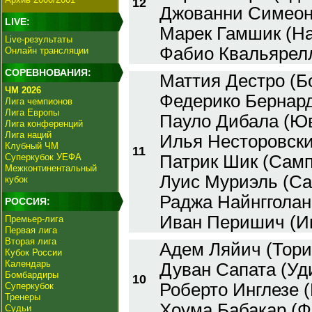
12
Джованни Симеоне
LIVE:
Марек Гамшик (Н
Live-результаты
Фабио Квальярелл
Онлайн трансляции
СОРЕВНОВАНИЯ:
Маттия Дестро (Б
ЧМ 2026
Федерико Бернард
Лига чемпионов
Лига Европы
Пауло Дибала (Юв
Лига конференций
Лига наций
Илья Несторовски
Клубный ЧМ
11
Суперкубок УЕФА
Патрик Шик (Сам
Межконтинентальный
Луис Муриэль (Са
кубок
Раджа Найнгголан
РОССИЯ:
Иван Перишич (И
Премьер-лига
Первая лига
Вторая лига
Адем Ляйич (Тори
Кубок России
Календарь
Дуван Сапата (Уди
Бомбардиры
10
Роберто Инглезе (
Суперкубок
Тренеры
Хоума Бабакар (Ф
Судьи