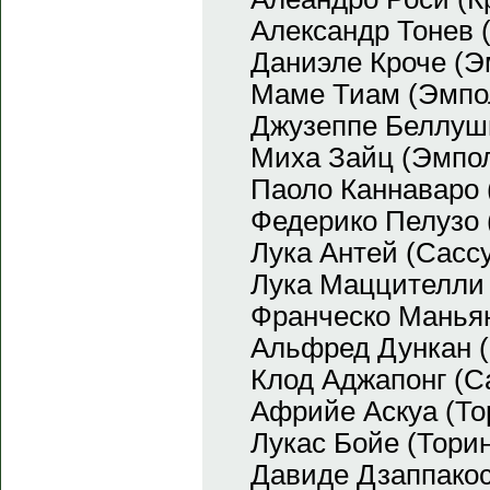
Александр Тонев 
Даниэле Кроче (Э
Маме Тиам (Эмпо
Джузеппе Беллуш
Миха Зайц (Эмпо
Паоло Каннаваро 
Федерико Пелузо 
Лука Антей (Сасс
Лука Маццителли 
Франческо Маньян
Альфред Дункан (
Клод Аджапонг (С
Африйе Аскуа (То
Лукас Бойе (Тори
Давиде Дзаппакос