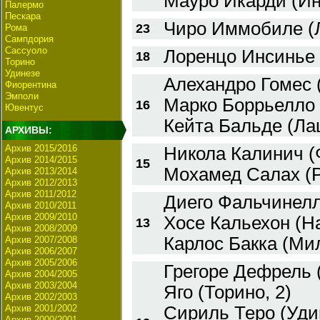
Мауро Икарди (Ин
Палермо
Пескара
Чиро Иммобиле (Л
23
Рома
Сампдория
Сассуоло
Лоренцо Инсинье 
18
Торино
Удинезе
Алехандро Гомес (
Фиорентина
Эмполи
Марко Боррьелло 
16
Ювентус
Кейта Бальде (Лац
АРХИВЫ:
Архив 2015/2016
Никола Калинич (
Архив 2014/2015
15
Мохамед Салах (
Архив 2013/2014
Архив 2012/2013
Архив 2011/2012
Диего Фальчинелл
Архив 2010/2011
Архив 2009/2010
Хосе Кальехон (Н
13
Архив 2008/2009
Карлос Бакка (Мил
Архив 2007/2008
Архив 2006/2007
Архив 2005/2006
Грегоре Дефрель 
Архив 2004/2005
Архив 2003/2004
Яго (Торино, 2)
Архив 2002/2003
Архив 2001/2002
Сириль Теро (Удин
Архив 2000/2001