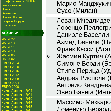
Коэффициенты УЕФА
Марио Манджукич
Голосование
Сусо (Милан)
Поиск
Вакансии
Новый Форум
Леван Мчедлидзе
Старый Форум
Контакты
Лоренцо Пеллегри
АРХИВЫ:
Даниэле Баселли 
ЧМ 2022
Ахмад Бенали (Пе
ЧМ 2018
ЧМ 2014
Франк Кесси (Атал
ЧМ 2010
Жасмин Куртич (А
ЧМ 2006
6
ЧМ 2002
Симоне Верди (Бо
ЕВРО 2024
ЕВРО 2020
Стипе Перица (Уд
ЕВРО 2016
ЕВРО 2012
Андреа Рисполи 
ЕВРО 2008
ЕВРО 2004
Антонио Кандрева
ЕВРО 2000
Эвер Банега (Инт
Кубок Америки 2024
Кубок Америки 2021
Кубок Америки 2019
Массимо Маккарон
Кубок Америки 2016
Кубок Америки 2015
Доменико Берарди
Кубок Америки 2011