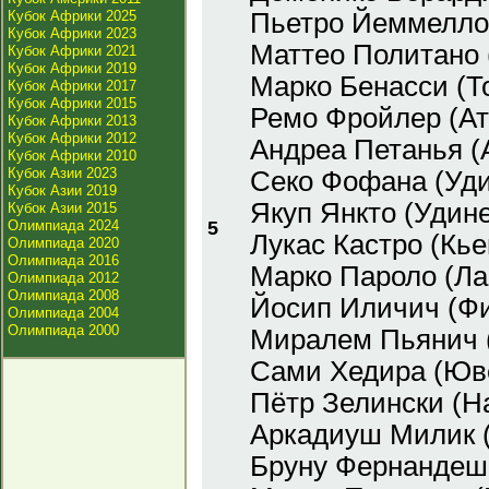
Кубок Африки 2025
Пьетро Йеммелло 
Кубок Африки 2023
Маттео Политано 
Кубок Африки 2021
Кубок Африки 2019
Марко Бенасси (Т
Кубок Африки 2017
Кубок Африки 2015
Ремо Фройлер (Ат
Кубок Африки 2013
Кубок Африки 2012
Андреа Петанья (
Кубок Африки 2010
Кубок Азии 2023
Секо Фофана (Уди
Кубок Азии 2019
Якуп Янкто (Удине
Кубок Азии 2015
Олимпиада 2024
5
Лукас Кастро (Кье
Олимпиада 2020
Олимпиада 2016
Марко Пароло (Ла
Олимпиада 2012
Олимпиада 2008
Йосип Иличич (Фи
Олимпиада 2004
Олимпиада 2000
Миралем Пьянич 
Сами Хедира (Юв
Пётр Зелински (Н
Аркадиуш Милик 
Бруну Фернандеш