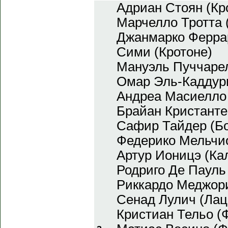
Адриан Стоян (Кр
Марчелло Тротта (
Джанмарко Феррар
Сими (Кротоне)
Мануэль Пуччарел
Омар Эль-Каддур
Андреа Масиелло 
Брайан Кристанте
Сафир Тайдер (Б
Федерико Мельчи
Артур Ионицэ (Ка
Родриго Де Пауль
Риккардо Меджори
Сенад Лулич (Лац
Кристиан Тельо (