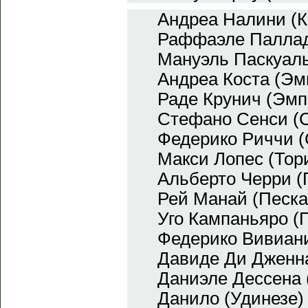
Андреа Налини (К
Раффаэле Паллади
Мануэль Паскуаль
Андреа Коста (Эм
Раде Крунич (Эмп
Стефано Сенси (
Федерико Риччи (
Макси Лопес (Тор
Альберто Черри (
Рей Манай (Песка
Уго Кампаньяро (
Федерико Вивиани
Давиде Ди Дженна
Даниэле Дессена 
Данило (Удинезе)