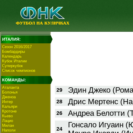
ИТАЛИЯ:
Сезон 2016/2017
Бомбардиры
Календарь
Кубок Италии
Суперкубок
Список чемпионов
КОМАНДЫ:
Аталанта
Эдин Джеко (Рома
29
Болонья
Дженоа
Дрис Мертенс (На
28
Интер
Кальяри
Кротоне
Андреа Белотти (Т
26
Кьево
Лацио
Гонсало Игуаин (
Милан
24
Наполи