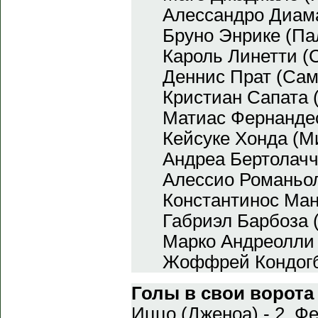
Алессандро Диам
Бруно Энрике (Па
Кароль Линетти (
Деннис Прат (Са
Кристиан Сапата 
Матиас Фернанде
Кейсуке Хонда (М
Андреа Бертолачч
Алессио Романьо
Константинос Ман
Габриэл Барбоза 
Марко Андреолли 
Жоффрей Кондогб
Голы в свои ворота
Иццо (Дженоа) - 2, Ф