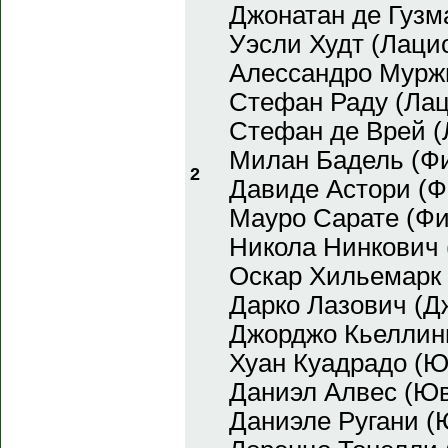
Джонатан де Гузма
Уэсли Худт (Лаци
Алессандро Мурж
Стефан Раду (Лац
Стефан де Врей (
Милан Бадель (Ф
2
Давиде Астори (Ф
Мауро Сарате (Фи
Никола Нинкович 
Оскар Хильемарк 
Дарко Лазович (Д
Джорджо Кьеллин
Хуан Куадрадо (Ю
Даниэл Алвес (Юв
Даниэле Ругани (