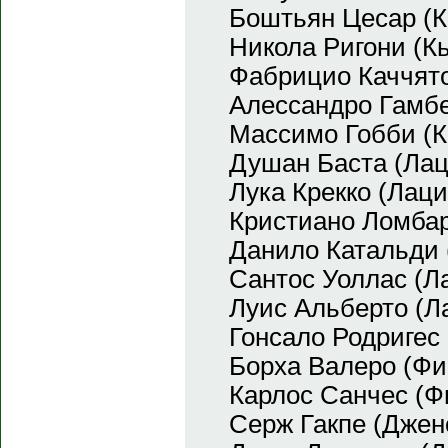
Боштьян Цесар (К
Никола Ригони (К
Фабрицио Каччято
Алессандро Гамбе
Массимо Гобби (К
Душан Баста (Лац
Лука Крекко (Лаци
Кристиано Ломбар
Данило Катальди 
Сантос Уоллас (Л
Луис Альберто (Л
Гонсало Родригес
Борха Валеро (Фи
Карлос Санчес (Ф
Серж Гакпе (Джен