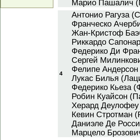
Марио Пашалич (
Антонио Рагуза (
Франческо Ачерби
Жан-Кристоф Баэб
Риккардо Сапонар
Федерико Ди Фран
Сергей Милинков
Фелипе Андерсон 
4
Лукас Билья (Лаци
Федерико Кьеза (
Робин Куайсон (П
Херард Деулофеу
Кевин Стротман (
Даниэле Де Росси 
Марцело Брозович