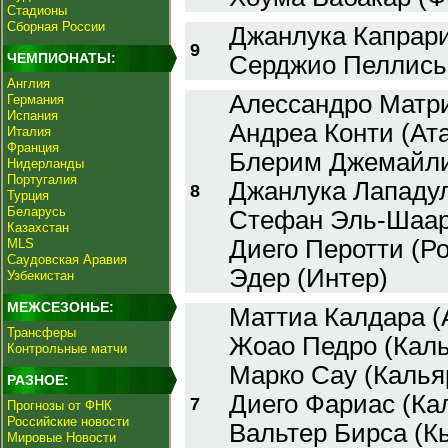
Стадионы
Сборная России
Джанлука Капрари
9
ЧЕМПИОНАТЫ:
Серджио Пеллисье
Англия
Алессандро Матри
Германия
Испания
Андреа Конти (Ат
Италия
Франция
Блерим Джемайли
Нидерланды
Португалия
Джанлука Лападул
8
Турция
Беларусь
Стефан Эль-Шаар
Казахстан
Диего Перотти (Ро
MLS
Саудовская Аравия
Эдер (Интер)
Узбекистан
МЕЖСЕЗОНЬЕ:
Маттиа Калдара (
Трансферы
Жоао Педро (Каль
Контрольные матчи
Марко Сау (Калья
РАЗНОЕ:
Диего Фариас (Кал
7
Прогнозы от ФНК
Российские новости
Вальтер Бирса (К
Мировые Новости