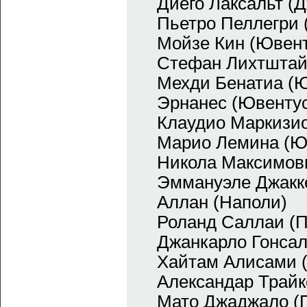
Диего Лаксальт (
Пьетро Пеллегри 
Мойзе Кин (Ювент
Стефан Лихтштай
Мехди Бенатиа (
Эрнанес (Ювенту
Клаудио Маркизио
Марио Лемина (Ю
Никола Максимов
Эммануэле Джакк
Аллан (Наполи)
Роланд Саллаи (
Джанкарло Гонсал
Хайтам Алисами 
Александар Трайк
Мато Джаджало (