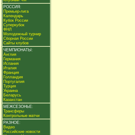
РОССИЯ:
Премьер-лига
Календарь
Кубок России
Суперкубок
ФНЛ
Молодежный турнир
Сборная России
Сайты клубов
ЧЕМПИОНАТЫ:
Англия
Германия
Испания
Италия
Франция
Голландия
Португалия
Турция
Украина
Беларусь
Казахстан
МЕЖСЕЗОНЬЕ:
Трансферы
Контрольные матчи
РАЗНОЕ:
Видео
Российские новости