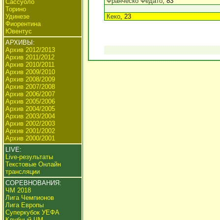
Франческо Федато
, 83
Сассуоло
Торино
Удинезе
Кеко
, 23
Фиорентина
Ювентус
АРХИВЫ:
Архив 2012/2013
Архив 2011/2012
Архив 2010/2011
Архив 2009/2010
Архив 2008/2009
Архив 2007/2008
Архив 2006/2007
Архив 2005/2006
Архив 2004/2005
Архив 2003/2004
Архив 2002/2003
Архив 2001/2002
Архив 2000/2001
LIVE:
Live-результаты
Текстовые Онлайн
трансляции
СОРЕВНОВАНИЯ:
ЧМ 2018
Лига Чемпионов
Лига Европы
Суперкубок УЕФА
Клубный ЧМ