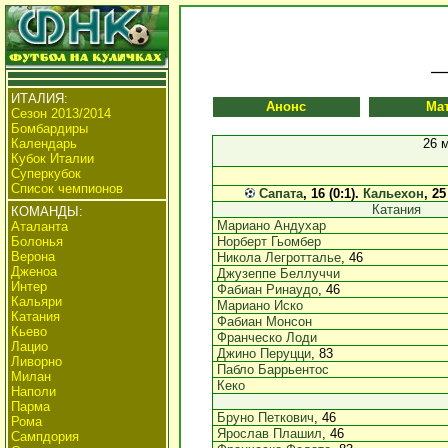
ИТАЛИЯ:
Анонс
Ма
Сезон 2013/2014
Бомбардиры
Календарь
26 
Кубок Италии
Суперкубок
Список чемпионов
Сапата
, 16 (0:1).
Кальехон
, 25
Катания
КОМАНДЫ:
Мариано Андухар
Аталанта
Болонья
Норберт Гьомбер
Верона
Никола Легротталье
, 46
Дженоа
Джузеппе Беллуччи
Интер
Фабиан Ринаудо
, 46
Кальяри
Мариано Иско
Катания
Фабиан Монсон
Кьево
Франческо Лоди
Лацио
Джино Перуцци
, 83
Ливорно
Пабло Баррьентос
Милан
Кеко
Наполи
Парма
Бруно Петкович
, 46
Рома
Ярослав Плашил
, 46
Сампдория