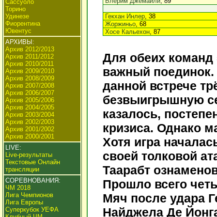
Блерим Джемайли
, 89
Сассуоло
Торино
Удинезе
Гекхан Инлер
, 38
Фиорентина
Жоржиньо
, 68
Ювентус
Хосе Кальехон
, 87
АРХИВЫ:
Архив 2012/2013
Для обеих команд
Архив 2011/2012
Архив 2010/2011
важный поединок. 
Архив 2009/2010
Архив 2008/2009
данной встрече т
Архив 2007/2008
Архив 2006/2007
безвыигрышную се
Архив 2005/2006
Архив 2004/2005
казалось, постепе
Архив 2003/2004
Архив 2002/2003
кризиса. Однако ма
Архив 2001/2002
Архив 2000/2001
Хотя игра началас
LIVE:
своей толковой ат
Live-результаты
Текстовые Онлайн
Таарабт ознаменов
трансляции
СОРЕВНОВАНИЯ:
Прошло всего четы
ЧМ 2018
Лига Чемпионов
Мяч после удара Г
Лига Европы
Найджела Де Йонга
Суперкубок УЕФА
Клубный ЧМ