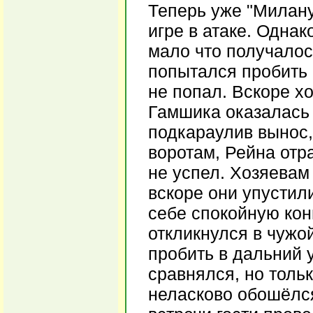
Теперь уже "Милану
игре в атаке. Одна
мало что получалос
попытался пробить 
не попал. Вскоре х
Гамшика оказалась 
подкараулив вынос,
воротам, Рейна отра
не успел. Хозяевам 
вскоре они упустил
себе спокойную кон
откликнулся в чужо
пробить в дальний у
сравнялся, но толь
неласково обошёлся