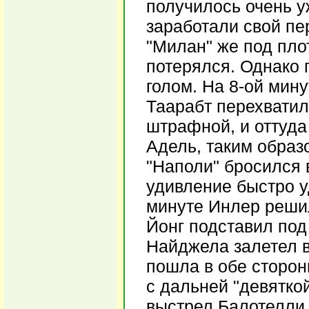
получилось очень у
заработали свой пе
"Милан" же под пло
потерялся. Однако 
голом. На 8-ой мин
Таарабт перехватил
штрафной, и оттуда 
Адель, таким образ
"Наполи" бросился 
удивление быстро у
минуте Инлер решил
Йонг подставил под 
Найджела залетел в 
пошла в обе сторо
с дальней "девятко
выстрел Балотелли 