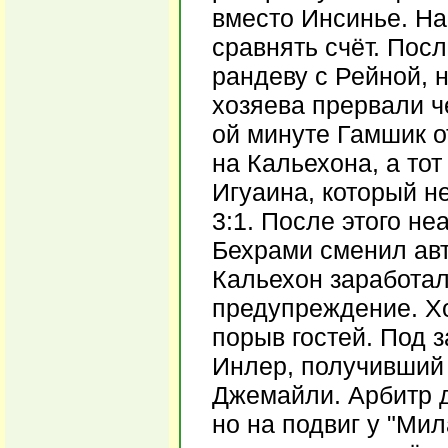
вместо Инсинье. На
сравнять счёт. Пос
рандеву с Рейной, н
хозяева прервали ч
ой минуте Гамшик 
на Кальехона, а тот
Игуаина, который н
3:1. После этого н
Бехрами сменил авт
Кальехон заработал
предупреждение. Х
порыв гостей. Под з
Инлер, получивший
Джемайли. Арбитр д
но на подвиг у "Мил