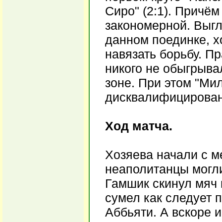
Сиро" (2:1). Причё
закономерной. Выг
данном поединке, х
навязать борьбу. Пр
никого не обыгрыва
зоне. При этом "Ми
дисквалифицирован
Ход матча.
Хозяева начали с ме
неаполитанцы могли
Гамшик скинул мяч н
сумел как следует п
Аббьяти. А вскоре 