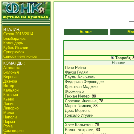
ИТАЛИЯ:
Анонс
Ма
Сезон 2013/2014
Бомбардиры
Календарь
Кубок Италии
Суперкубок
Список чемпионов
Таарабт
, 
Наполи
КОМАНДЫ:
Пепе Рейна
Аталанта
Болонья
Фаузи Гулям
Верона
Рауль Альбиоль
Дженоа
Федерико Фернандес
Интер
Кристиан Маджио
Кальяри
Жоржиньо
Катания
Гекхан Инлер
, 89
Кьево
Лоренцо Инсинье
, 78
Лацио
Марек Гамшик
, 83
Ливорно
Дрис Мертенс
Милан
Гонсало Игуаин
Наполи
Парма
Хосе Кальехон
, 78
Рома
Валон Бехрами
, 83
Сампдория