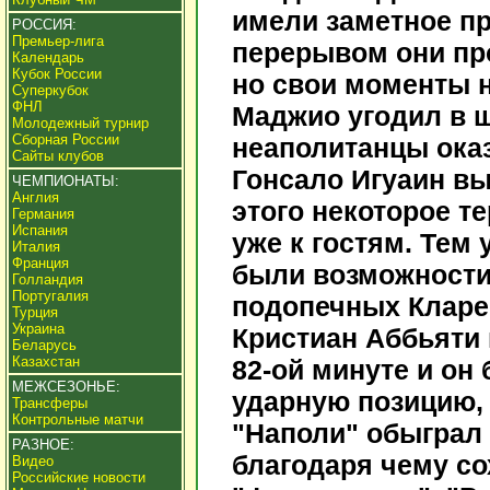
имели заметное п
РОССИЯ:
Премьер-лига
перерывом они пр
Календарь
Кубок России
но свои моменты н
Суперкубок
ФНЛ
Маджио угодил в ш
Молодежный турнир
Сборная России
неаполитанцы оказ
Сайты клубов
Гонсало Игуаин вы
ЧЕМПИОНАТЫ:
Англия
этого некоторое 
Германия
Испания
уже к гостям. Тем 
Италия
Франция
были возможности,
Голландия
Португалия
подопечных Кларе
Турция
Украина
Кристиан Аббьяти 
Беларусь
Казахстан
82-ой минуте и он
МЕЖСЕЗОНЬЕ:
ударную позицию, 
Трансферы
Контрольные матчи
"Наполи" обыграл 
РАЗНОЕ:
благодаря чему со
Видео
Российские новости