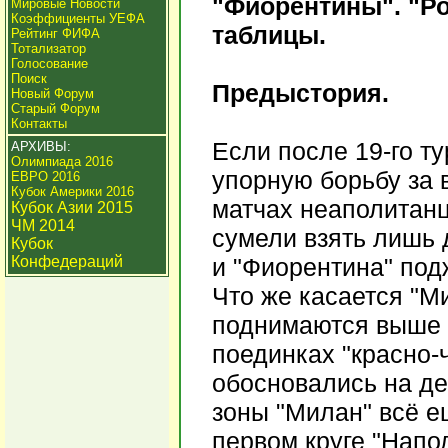
"Фиорентины". "Ро
Мировые Новости
Коэффициенты УЕФА
таблицы.
Рейтинг ФИФА
Тотализатор
Голосование
Поиск
Предыстория.
Новый Форум
Старый Форум
Контакты
Если после 19-го ту
АРХИВЫ:
Олимпиада 2016
упорную борьбу за в
ЕВРО 2016
Кубок Америки 2016
матчах неаполитанц
Кубок Азии 2015
ЧМ 2014
сумели взять лишь 
Кубок
Конфедераций
и "Фиорентина" по
Что же касается "М
поднимаются выше в
поединках "красно-
обосновались на де
зоны "Милан" всё е
первом круге "Напо