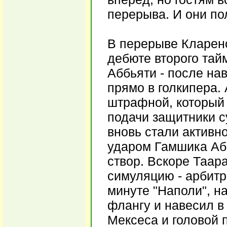
перерыва. И они по
В перерыве Кларенс
дебюте второго тай
Аббьяти - после на
прямо в голкипера. 
штрафной, который 
подачи защитники с
вновь стали активно
ударом Гамшика Абб
створ. Вскоре Таар
симуляцию - арбитр
минуте "Наполи", н
флангу и навесил в
Мексеса и головой п