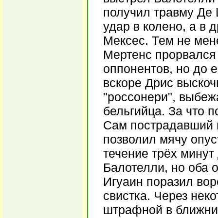
получил травму Де
удар в колено, а в 
Мексес. Тем не мен
Мертенс прорвался 
оппонентов, но до 
вскоре Дрис выскоч
"россонери", выбеж
бельгийца. За что 
Сам пострадавший и
позволил мячу опуст
течение трёх минут
Балотелли, но оба 
Игуаин поразил вор
свистка. Через нек
штрафной в ближний