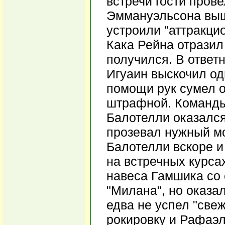
встречи гости пров
Эммануэльсона выш
устроили "аттракци
Кака Рейна отразил 
получился. В ответ
Игуаин выскочил од
помощи рук сумел 
штрафной. Команды 
Балотелли оказался
прозевал нужный мо
Балотелли вскоре и
на встречных курса
навеса Гамшика со
"Милана", но оказал
едва не успел "све
рокировку и Рафаэ