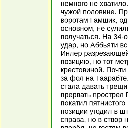
немного не хватило
чужой половине. Пр
воротам Гамшик, одн
основном, не сулил
получаться. На 34-
удар, но Аббьяти в
Инлер разрезающей
позицию, но тот ме
крестовиной. Почти
за фол на Таарабте
стала давать трещи
прервать прострел 
покатил пятнистого
позиции угодил в ш
справа, но в створ
вперёд, но гостям в